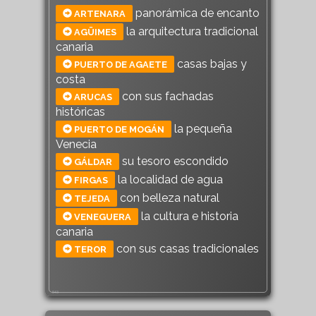
panorámica de encanto
ARTENARA
la arquitectura tradicional
AGÜIMES
canaria
casas bajas y
PUERTO DE AGAETE
costa
con sus fachadas
ARUCAS
históricas
la pequeña
PUERTO DE MOGÁN
Venecia
su tesoro escondido
GÁLDAR
la localidad de agua
FIRGAS
con belleza natural
TEJEDA
la cultura e historia
VENEGUERA
canaria
con sus casas tradicionales
TEROR
543