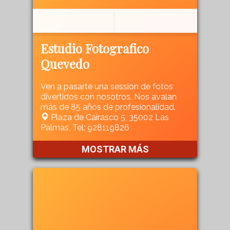
Estudio Fotografico
Quevedo
Ven a pasarte una session de fotos
divertidos con nosotros. Nos avalan
más de 85 años de profesionalidad.
Plaza de Cairasco 5, 35002 Las
Palmas, Tel: 928119826
MOSTRAR MÁS