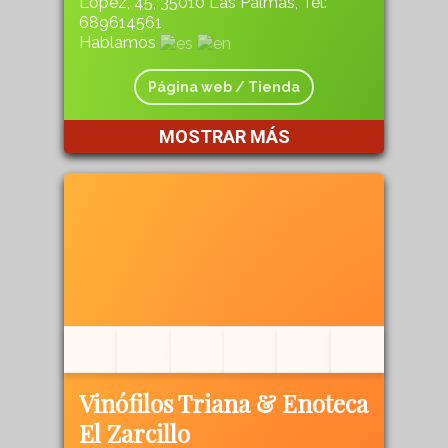
López, 45, 35010 Las Palmas, Tel:
689614561
Hablamos
Página web / Tienda
MOSTRAR MÁS
Vinófilos Triana & Enoteca
El Zarcillo