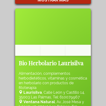
Bio Herbolario Laurisilva
Alimentación, complementos
herbodietéticos, vitaminas y cosmética
en herbolario con productos de
fitoterapia
Laurisilva
, Calle León y Castillo 14,
35003 Las Palmas, Tel: 610079967
Ventana Natural
, Av. José Mesa y