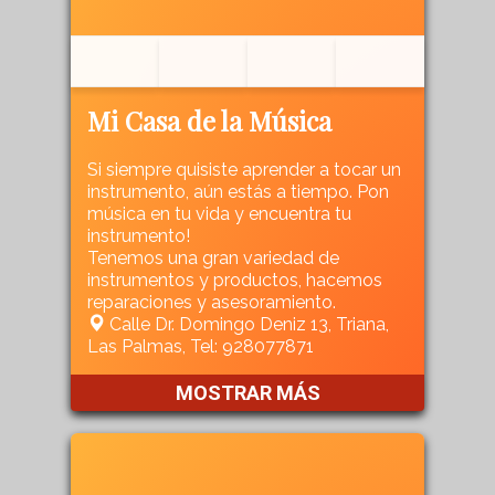
Mi Casa de la Música
Si siempre quisiste aprender a tocar un
instrumento, aún estás a tiempo. Pon
música en tu vida y encuentra tu
instrumento!
Tenemos una gran variedad de
instrumentos y productos, hacemos
reparaciones y asesoramiento.
Calle Dr. Domingo Deniz 13, Triana,
Las Palmas, Tel: 928077871
MOSTRAR MÁS