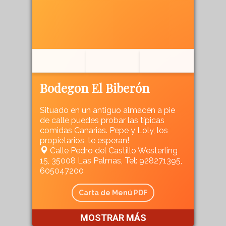
Bodegon El Biberón
Situado en un antiguo almacén a pie
de calle puedes probar las típicas
comidas Canarias. Pepe y Loly, los
propietarios, te esperan!
Calle Pedro del Castillo Westerling
15, 35008 Las Palmas, Tel: 928271395,
605047200
Carta de Menú PDF
MOSTRAR MÁS