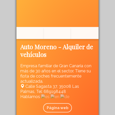
Auto Moreno - Alquiler de
vehículos
Empresa familiar de Gran Canaria con
más de 30 años en el sector. Tiene su
flota de coches frecuentemente
actualizada.
Calle Sagasta 37, 35008 Las
Palmas, Tel: 689198448
Hablamos
Página web