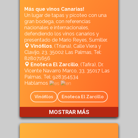
Más que vinos Canarias!
Un lugar de tapas y picoteo con una
gran bodega, con referencias
nacionales e internacionales,
defendiendo los vinos canarios y
presentado de Mario Reyes, Sumiller.
Vinófilos
, (Triana), Calle Viera y
Clavijo, 23, 35002 Las Palmas, Tel:
828071656
Enoteca El Zarcillo
, (Tafira), Dr.
Vicente Navarro Marco, 33, 35017 Las
Palmas, Tel: 928354534
Hablamos
Vinófilos
Enoteca El Zarcillo
MOSTRAR MÁS