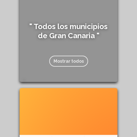
" Todos los municipios
de Gran Canaria "
Mostrar todos
162