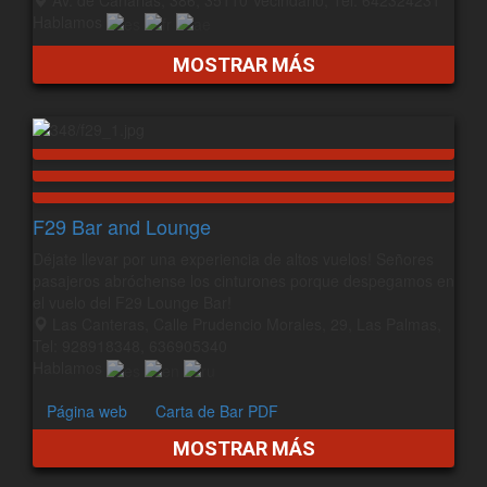
Hablamos
MOSTRAR MÁS
F29 Bar and Lounge
Déjate llevar por una experiencia de altos vuelos! Señores
pasajeros abróchense los cinturones porque despegamos en
el vuelo del F29 Lounge Bar!
Las Canteras, Calle Prudencio Morales, 29, Las Palmas,
Tel: 928918348, 636905340
Hablamos
Página web
Carta de Bar PDF
MOSTRAR MÁS