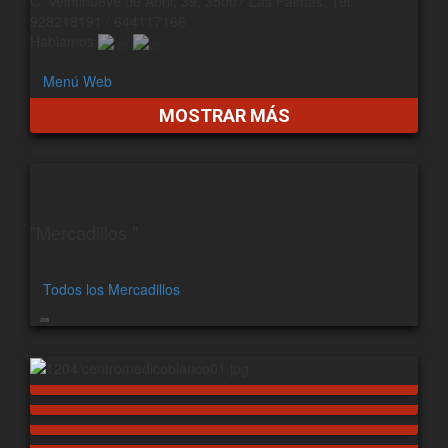
C. Veintinueve de Abril, 39, 35007 Las Palmas, Tel:
928218191 / 644117166
Hablamos
Menú Web
MOSTRAR MÁS
"Mercadillos "
Todos los Mercadillos
208