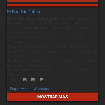
El Bandido Tattoo
El arte que aflora desde tu piel.
Trabajamos por amor al
arte! Nuestro equipo Cesar, Walter, Pablo, Angela y Elena
está a su disposición. Haz tu reserva online en cualquiera de
nuestros estudios:
Las Palmas
Puerto
, Calle Los Martínes de Escobar 24,
Tel: 828014251
Las Palmas
Triana
, Calle Triana 6, Tel: 828074472
Maspalomas, Centro Comercial Varadero Local 181A, Tel:
604386126
Maspalomas, Kasbah Centro Commercial, Av. Arquitecto
Manuel de la Peña Suarez, 7
Playa Inglés, Calle Málaga 22, 35100 San Bartolomé de
Tirajana
Hablamos
Página web
WhatsApp
MOSTRAR MÁS