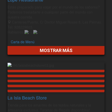
Estás preparado para viajar por el mundo de los sabores?
Podemos trasladarte a cualquier parte del mundo con
nuestra comida.
Canteras/Puerto, C/ Doctor Miguel Rosas 8, Las Palmas.
Tel: 928229603.
Hablamos
Carta de Menú
MOSTRAR MÁS
La Isla Beach Store
Tienda para los amantes de los tejidos naturales y la
artesanía exclusiva. Tarjetas de Regalo disponibles!