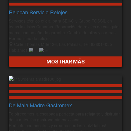
Relocan Servicio Relojes
Servicios técnico oficial para SEIKO y Grupo FOSSIL en
todas las Islas Canarias. Reparación de relojes de cualquier
marca con un año de garantía. Cambio de pilas y correas.
Hermetismo de relojes.
Calle Thomas Miller 26, Las Palmas, Tel: 828014055
Hablamos
MOSTRAR MÁS
De Mala Madre Gastromex
Te ofrecemos la escapada perfecta para relajarte y disfrutar
de la auténtica gastronomía mexicana.
Reúnete con nosotros y crea recuerdos inolvidables!