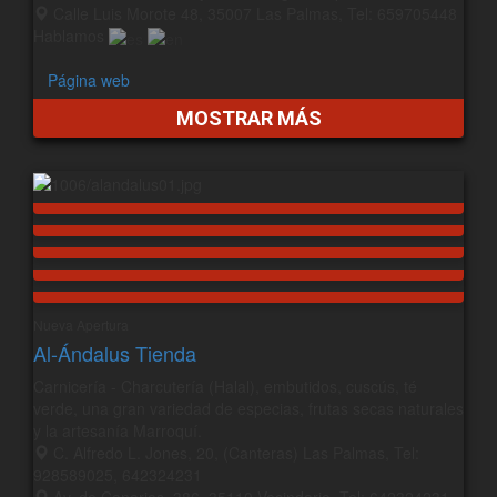
Calle Luis Morote 48, 35007 Las Palmas, Tel: 659705448
Hablamos
Página web
MOSTRAR MÁS
Nueva Apertura
Al-Ándalus Tienda
Carnicería - Charcutería (Halal), embutidos, cuscús, té
verde, una gran variedad de especias, frutas secas naturales
y la artesanía Marroquí.
C. Alfredo L. Jones, 20, (Canteras) Las Palmas, Tel:
928589025, 642324231
Av. de Canarias, 386, 35110 Vecindario, Tel: 642324231