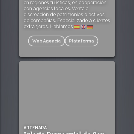
en regiones turisticas, en cooperación
con agencias locales. Venta a
discrección de patrimonios o activos
de compañías. Especializado a clientes
extranjeros. Hablamos
Web Agencia
Plataforma
3
ARTENARA