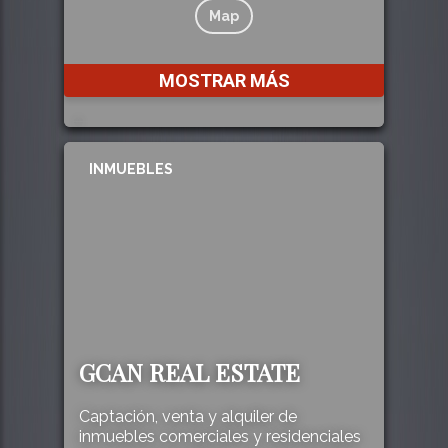
Map
MOSTRAR MÁS
213
INMUEBLES
GCAN REAL ESTATE
Captación, venta y alquiler de
inmuebles comerciales y residenciales