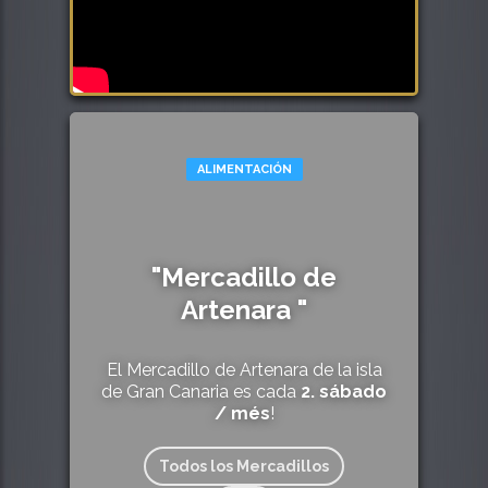
ALIMENTACIÓN
"Mercadillo de
Artenara "
El Mercadillo de Artenara de la isla
de Gran Canaria es cada
2. sábado
/ més
!
Todos los Mercadillos