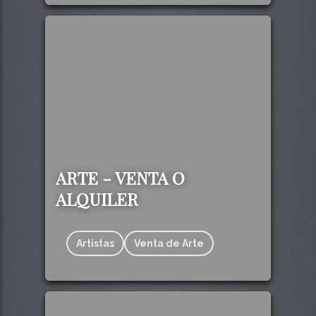
142
ARTE - VENTA O
ALQUILER
Artistas
Venta de Arte
412