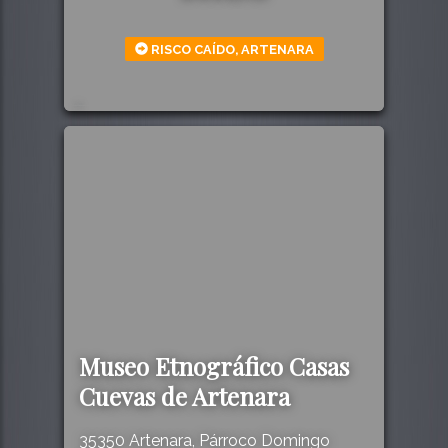
RISCO CAÍDO, ARTENARA
628
Museo Etnográfico Casas
Cuevas de Artenara
35350 Artenara, Párroco Domingo