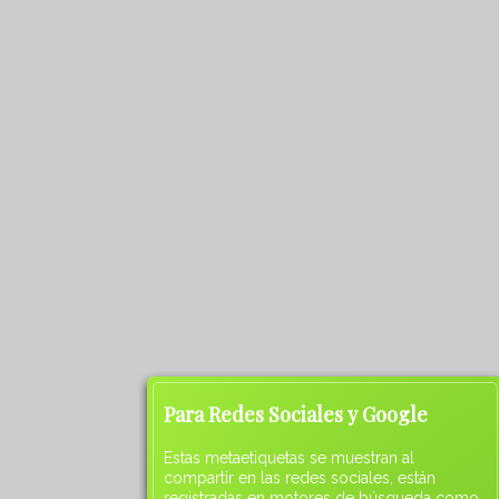
Para Redes Sociales y Google
Estas metaetiquetas se muestran al
compartir en las redes sociales, están
registradas en motores de búsqueda como