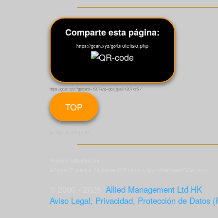
Comparte esta página:
brotefisio.php
https://gcan.xyz/go/
https://gcan.xyz/?getcard=1207&rg=gca_lpa3•1207 qr5 √
TOP
(q: 12) [ (id: 1207)] c15:1
Proyecto rediseñado por
GCan•XYZ (2020) & CityInsider•XYZ (2016) & NauticWebNews•COM (2011)
© 2000 - 2026
Allied Management Ltd HK
Aviso Legal, Privacidad, Protección de Datos