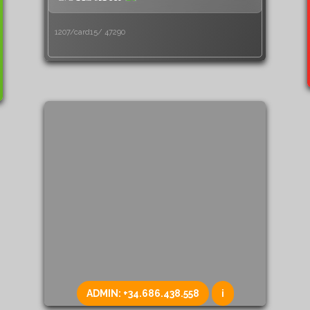
1207/card15/
47290
ADMIN:
+34.686.438.558
i