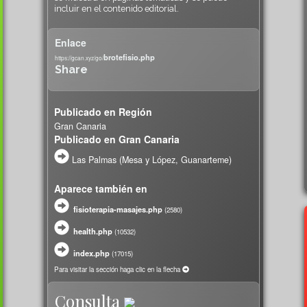
incluir en el contenido editorial.
Enlace
brotefisio.php
https://gcan.xyz/go/
Share
Publicado en Región
Gran Canaria
Publicado en Gran Canaria
Las Palmas (Mesa y López, Guanarteme)
Aparece también en
fisioterapia-masajes.php
(
2580)
health.php
(
10532)
index.php
(
17015)
Para visitar la sección haga clic en la flecha
Consulta