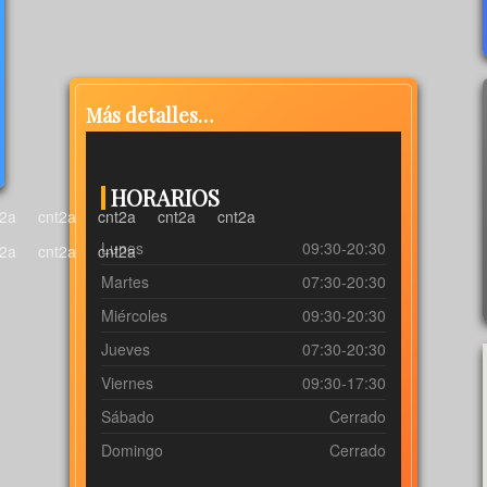
Más detalles…
HORARIOS
Lunes
09:30-20:30
Martes
07:30-20:30
Miércoles
09:30-20:30
Jueves
07:30-20:30
Viernes
09:30-17:30
Sábado
Cerrado
Domingo
Cerrado