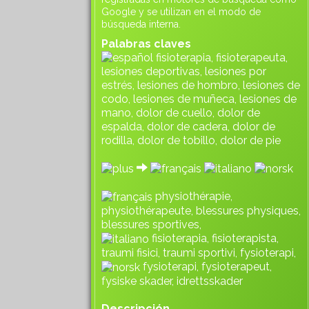
Google y se utilizan en el modo de
búsqueda interna.
Palabras claves
fisioterapia, fisioterapeuta,
lesiones deportivas, lesiones por
estrés, lesiones de hombro, lesiones de
codo, lesiones de muñeca, lesiones de
mano, dolor de cuello, dolor de
espalda, dolor de cadera, dolor de
rodilla, dolor de tobillo, dolor de pie
physiothérapie,
physiothérapeute, blessures physiques,
blessures sportives,
fisioterapia, fisioterapista,
traumi fisici, traumi sportivi, fysioterapi,
fysioterapi, fysioterapeut,
fysiske skader, idrettsskader
Descripción