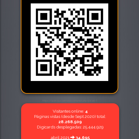
https://gcan.xyz/primera-comunion.php•931 qr5 √
Visitantes online:
4
Páginas vistas (desde Sept.2020) total:
28.268.509
Digicards desplegadas: 25.444.929
abril 2021
34.695