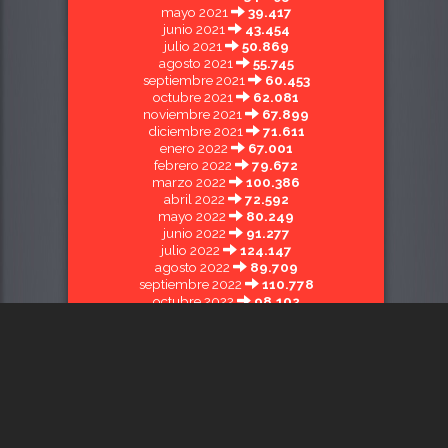
mayo 2021
39.417
junio 2021
43.454
julio 2021
50.869
agosto 2021
55.745
septiembre 2021
60.453
octubre 2021
62.081
noviembre 2021
67.899
diciembre 2021
71.611
enero 2022
67.001
febrero 2022
79.672
marzo 2022
100.386
abril 2022
72.592
mayo 2022
80.249
junio 2022
91.277
julio 2022
124.147
agosto 2022
89.709
septiembre 2022
110.778
octubre 2022
98.102
noviembre 2022
106.829
diciembre 2022
107.266
enero 2023
127.851
febrero 2023
104.246
marzo 2023
121.261
abril 2023
140.710
mayo 2023
103.872
junio 2023
102.370