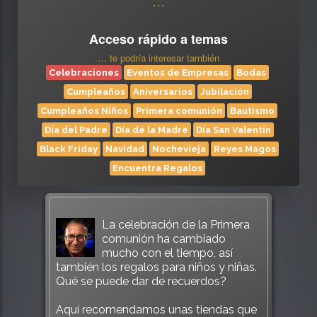
…
Acceso rápido a temas
… te podría interesar también
Celebraciones
Eventos de Empresas
Bodas
Cumpleaños
Aniversarios
Jubilación
Cumpleaños Niños
Primera comunión
Bautismo
Día del Padre
Día de la Madre
Día San Valentín
Black Friday
Navidad
Nochevieja
Reyes Magos
Encuentra Regalos
La celebración de la Primera
comunión ha cambiado
mucho con el tiempo, así
también los regalos para niños y niñas.
Qué se puede dar de recuerdos?
Aquí recomendamos unas tiendas que