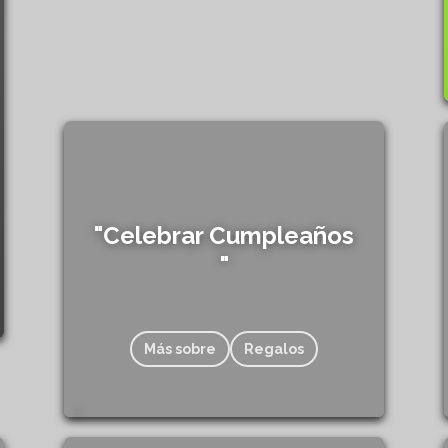
"Celebrar Cumpleaños
"
Más sobre
Regalos
829