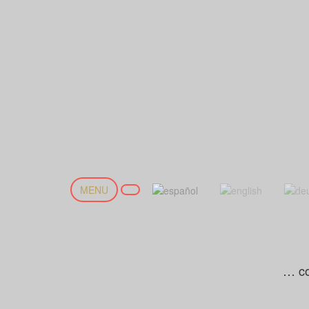
MENU
… co