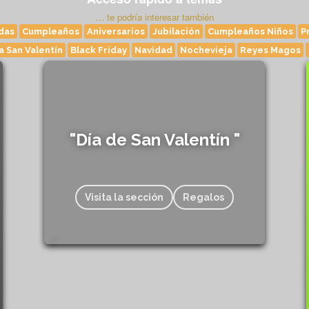
… te podría interesar también
das
Cumpleaños
Aniversarios
Jubilación
Cumpleaños Niños
P
a San Valentín
Black Friday
Navidad
Nochevieja
Reyes Magos
"Día de San Valentín "
Visita la sección
Regalos
518