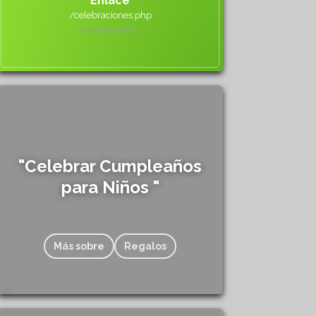
Enlace
/celebraciones.php
000515000
15000
"Celebrar Cumpleaños
para Niños "
Más sobre
Regalos
830