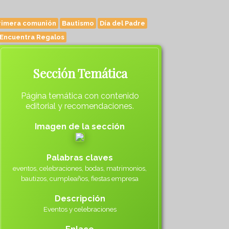
rimera comunión
Bautismo
Día del Padre
Encuentra Regalos
Sección Temática
Página temática con contenido
editorial y recomendaciones.
Imagen de la sección
Palabras claves
eventos, celebraciones, bodas, matrimonios,
bautizos, cumpleaños, fiestas empresa
Descripción
Eventos y celebraciones