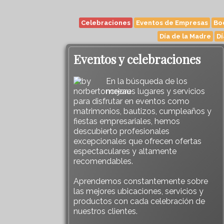
Celebraciones
Eventos de Empresas
Bo
Día de la Madre
Dí
Eventos y celebraciones
En la búsqueda de los
mejores lugares y servicios
para disfrutar en eventos como
matrimonios, bautizos, cumpleaños y
fiestas empresariales, hemos
descubierto profesionales
excepcionales que ofrecen ofertas
espectaculares y altamente
recomendables.
Aprendemos constantemente sobre
las mejores ubicaciones, servicios y
productos con cada celebración de
nuestros clientes.