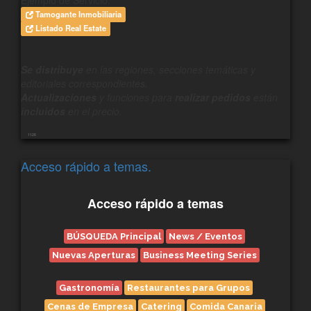
Tamogante Inmobiliaria
Listado Real Estate
Se distribuye
en las regiones, secciones temáticas y
editoriales correspondientes.
Actualizaciones
y funciones para
realizar pedidos
están
incluidos
en el precio.
1126
Acceso rápido a temas.
Acceso rápido a temas
BÚSQUEDA Principal
News / Eventos
Nuevas Aperturas
Business Meeting Series
Gastronomía
Restaurantes para Grupos
Cenas de Empresa
Catering
Comida Canaria