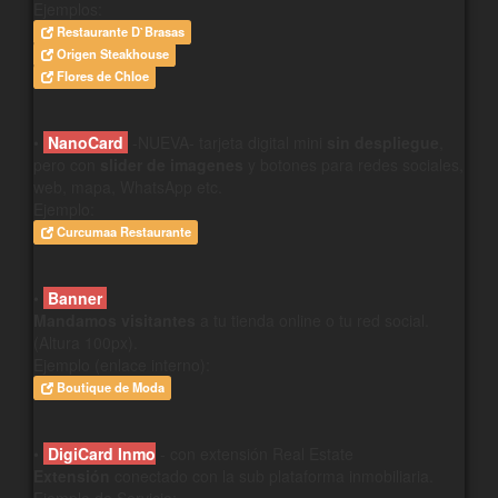
Ejemplos:
Restaurante D`Brasas
Origen Steakhouse
Flores de Chloe
•
NanoCard
-NUEVA- tarjeta digital mini
sin despliegue
,
pero con
slider de imagenes
y botones para redes sociales,
web, mapa, WhatsApp etc.
Ejemplo:
Curcumaa Restaurante
•
Banner
Mandamos visitantes
a tu tienda online o tu red social.
(Altura 100px).
Ejemplo (enlace interno):
Boutique de Moda
•
DigiCard Inmo
- con extensión Real Estate
Extensión
conectado con la sub plataforma inmobiliaria.
Ejemplo de Servicio: