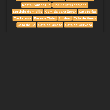
Restaurantes Bio
Cocina Internacional
Servicio domicilio
Comida para llevar
Cafeterías
Coctelería
Bares y Clubs
Shishas
Cata de Vinos
Cata de Té
Cata de Queso
Cata de Cerveza
Celebraciones
Eventos de Empresas
Bodas
Cumpleaños
Aniversarios
Jubilación
Cumpleaños Niños
Primera comunión
Bautismo
Día del Padre
Día de la Madre
Día San Valentín
Black Friday
Navidad
Nochevieja
Reyes Magos
Encuentra Regalos
Productos Alimenticios
Herbolarios
Alimentos Ecológicos
Tiendas Gourmet
Queso
Vino
Tartas para Eventos
Reformas
Decoración
Arquitectura
Vintage