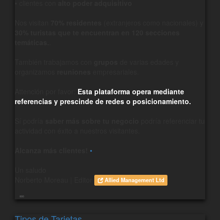
• clientes con
alto poder adquisitivo
Nos visitan
70% residentes
(extranjeros como nacionales) y
30% turistas que te encuentran en 120 secciones
temáticas.
.
También trabajamos con
grupos
de varias edades y
organizamos
reuniones
empresariales.
Attención por favor:
Esta plataforma opera mediante
referencias y prescinde de redes o posicionamiento.
Sí podría
saber más sobre tu negocio
podría referenciar tu
actividad con éxito a nuestros visitantes.
Alcanza más clientes!
•
Un saludo
Norberto Moreau | Editor
Allied Management Ltd
800
Tipos de Tarjetas