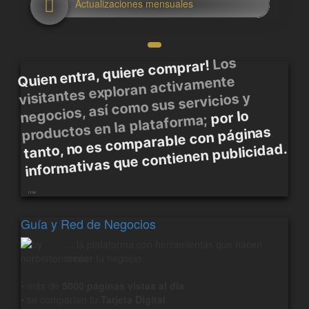
Actualizaciones mensuales
Los
Quien entra, quiere comprar!
visitantes exploran activamente
negocios, así como sus servicios y
por lo
productos en la plataforma;
tanto, no es comparable con páginas
informativas que contienen publicidad.
1194
Guía y Red de Negocios
... la plataforma con herramientas que hacen
crecer tu negocio.
• más de
5000 páginas vistas al día
• se comparten tu
Tarjeta Digital