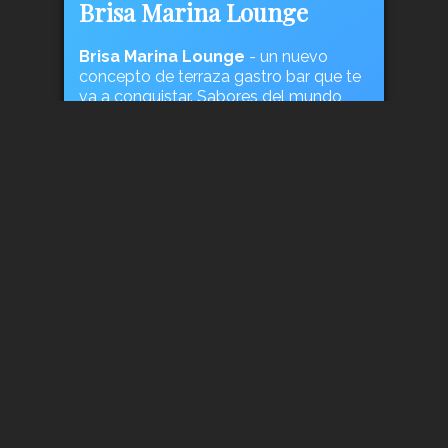
Brisa Marina Lounge
Brisa Marina Lounge
- un nuevo
concepto de terraza gastro bar que te
va a conquistar. Sabores del mundo,
ambiente exclusivo y rincones mágicos
y junto al mar.
Centro Comercial El Muelle, 35007
Las Palmas, Tel: 650971430
Hablamos
MOSTRAR MÁS