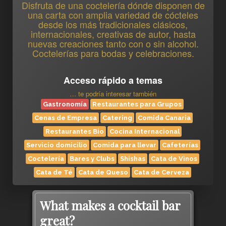
Disfruta de una coctelería dónde disponen de
una carta con amplia variedad de cócteles
desde los más tradicionales clásicos,
internacionales, creativas de autor, hasta
nuevas creaciones tanto con o sin alcohol.
Coctelerías para bodas y celebraciones.
Acceso rápido a temas
… te podría interesar también
Gastronomía
Restaurantes para Grupos
Cenas de Empresa
Catering
Comida Canaria
Restaurantes Bio
Cocina Internacional
Servicio domicilio
Comida para llevar
Cafeterías
Coctelería
Bares y Clubs
Shishas
Cata de Vinos
Cata de Té
Cata de Queso
Cata de Cerveza
What makes a cocktail bar
great?