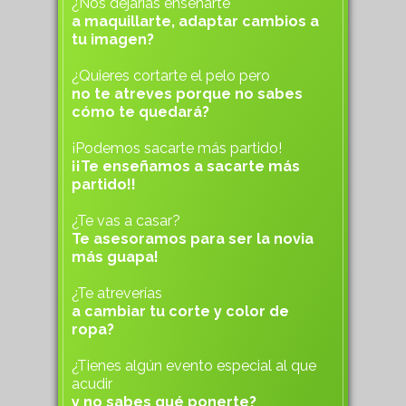
¿Nos dejarías enseñarte
a maquillarte, adaptar cambios a
tu imagen?
¿Quieres cortarte el pelo pero
no te atreves porque no sabes
cómo te quedará?
¡Podemos sacarte más partido!
¡¡Te enseñamos a sacarte más
partido!!
¿Te vas a casar?
Te asesoramos para ser la novia
más guapa!
¿Te atreverías
a cambiar tu corte y color de
ropa?
¿Tienes algún evento especial al que
acudir
y no sabes qué ponerte?