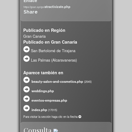
Enlace
atractivizate.php
https://gcan.xyz/go/
Share
Publicado en Región
Gran Canaria
Publicado en Gran Canaria
San Bartolomé de Tirajana‎
Las Palmas (Alcaravaneras)
Aparece también en
beauty-salon-and-cosmetics.php
(
2545)
weddings.php
eventos-empresas.php
index.php
(
17015)
Para visitar la sección haga clic en la flecha
Consulta