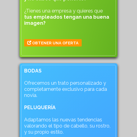
¿Tienes una empresa y quieres que
tus empleados tengan una buena
imagen?
OBTENER UNA OFERTA
BODAS
Ofrecemos un trato personalizado y
completamente exclusivo para cada
novia.
PELUQUERÍA
Adaptamos las nuevas tendencias
valorando el tipo de cabello, su rostro,
y su propio estilo.