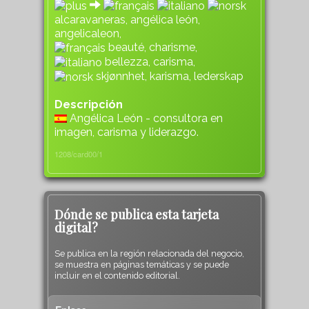
alcaravaneras, angélica león,
angelicaleon,
beauté, charisme,
bellezza, carisma,
skjønnhet, karisma, lederskap
Descripción
Angélica León - consultora en
imagen, carisma y liderazgo.
1208/card00/1
Dónde se publica esta tarjeta
digital?
Se publica en la región relacionada del negocio,
se muestra en páginas temáticas y se puede
incluir en el contenido editorial.