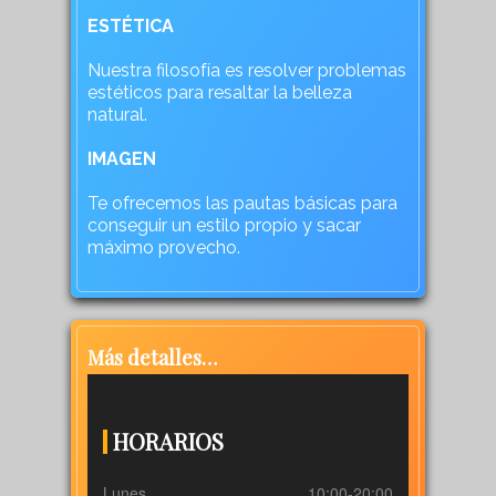
ESTÉTICA
Nuestra filosofía es resolver problemas
estéticos para resaltar la belleza
natural.
IMAGEN
Te ofrecemos las pautas básicas para
conseguir un estilo propio y sacar
máximo provecho.
Más detalles…
HORARIOS
Lunes
10:00-20:00