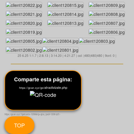
25 6.25 1:1.7 | 2:8.13 | 3:14.20 | 4:21.27 | col: |480|480|480 | 9cnt: 0 |
Comparte esta página:
atractivizate.php
https://gcan.xyz/go/
https://gcan.xyz/?getcard=1208&rg=gca_lpa3•1208 qr5 -
TOP