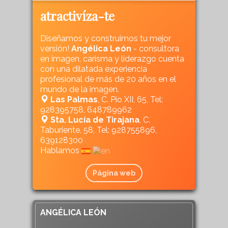
atractivíza-te
Diseñamos y construimos tu mejor
versión!
Angélica León
- consultora
en imagen, carisma y liderazgo cuenta
con una dilatada experiencia
profesional de más de 20 años en el
mundo de la imagen.
Las Palmas
, C. Pío XII, 65, Tel:
928395758, 648789962
Sta. Lucía de Tirajana
, C.
Taburiente, 58, Tel: 928755896,
639128300
Hablamos
Página web
ANGÉLICA LEÓN