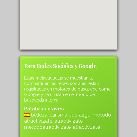
Para Redes Sociales y Google
Estas metaetiquetas se muestran al
compartir en las redes sociales, están
registradas en motores de búsqueda como
Google y se utilizan en el modo de
búsqueda interna.
Palabras claves
belleza, carisma, liderazgo, método
atractivízate, atractivízate,
metodoatractivizate, atractivzate