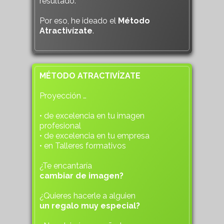
resultado.
Por eso, he ideado el
Método
Atractivízate
.
MÉTODO ATRACTIVÍZATE
Proyección …
• de excelencia en tu imagen
profesional
• de excelencia en tu empresa
• en Talleres formativos
¿Te encantaría
cambiar de imagen?
¿Quieres hacerle a alguien
un regalo muy especial?