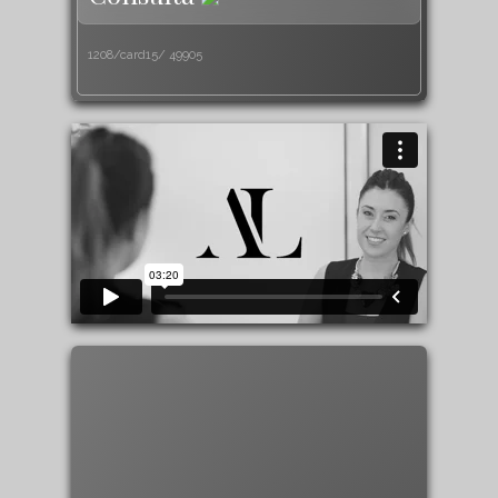
1208/card15/
49905