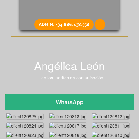
ADMIN:
+34.686.438.558
i
Angélica León
… en los medíos de comunicación
WhatsApp