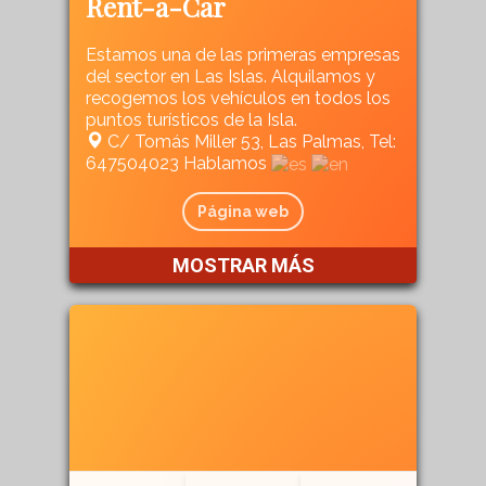
Rent-a-Car
Estamos una de las primeras empresas
del sector en Las Islas. Alquilamos y
recogemos los vehículos en todos los
puntos turísticos de la Isla.
C/ Tomás Miller 53, Las Palmas, Tel:
647504023 Hablamos
Página web
MOSTRAR MÁS