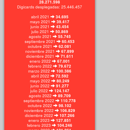
28.271.598
Digicards desplegadas: 25.446.457
abril 2021
34.695
mayo 2021
39.417
junio 2021
43.454
julio 2021
50.869
agosto 2021
55.745
septiembre 2021
60.453
octubre 2021
62.081
noviembre 2021
67.899
diciembre 2021
71.611
enero 2022
67.001
febrero 2022
79.672
marzo 2022
100.386
abril 2022
72.592
mayo 2022
80.249
junio 2022
91.277
julio 2022
124.147
agosto 2022
89.709
septiembre 2022
110.778
octubre 2022
98.102
noviembre 2022
106.829
diciembre 2022
107.266
enero 2023
127.851
febrero 2023
104.246