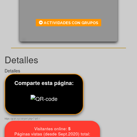
ACTIVIDADES CON GRUPOS
635
Detalles
Detalles
Comparte esta página:
https://gcan.xyz/airport.php•7 qr5 √
Visitantes online:
5
Páginas vistas (desde Sept.2020) total: