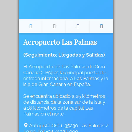
Aeropuerto Las Palmas
(Seguimiento: Llegadas y Salidas)
El Aeropuerto de Las Palmas de Gran
Canaria (LPA) es la principal puerta de
entrada internacional a Las Palmas y la
isla de Gran Canaria en España.
Se encuentra ubicado a 25 kilómetros
de distancia de la zona sur de la Isla y
a 18 kilómetros de la capital Las
Palmas en el norte.
Autopista GC-1, 35230 Las Palmas /
Telde, Tel: +34 913211000