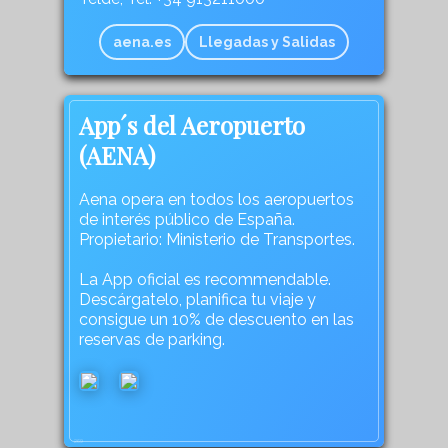
aena.es
Llegadas y Salidas
App´s del Aeropuerto
(AENA)
Aena opera en todos los aeropuertos
de interés público de España.
Propietario: Ministerio de Transportes.
La App oficial es recommendable.
Descárgatelo, planifica tu viaje y
consigue un 10% de descuento en las
reservas de parking.
269