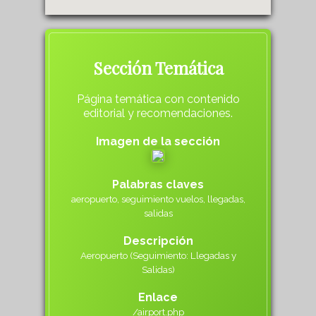
Sección Temática
Página temática con contenido
editorial y recomendaciones.
Imagen de la sección
Palabras claves
aeropuerto, seguimiento vuelos, llegadas,
salidas
Descripción
Aeropuerto (Seguimiento: Llegadas y
Salidas)
Enlace
/airport.php