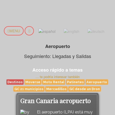
MENU
Aeropuerto
Seguimiento: Llegadas y Salidas
Acceso rápido a temas
… te podría interesar también
Destinos
Moverse
Moto Rental
Patinetes
Aeropuerto
GC 21 municipios
Mercadillos
GC desde un Dron
Gran Canaria aeropuerto
El aeropuerto (LPA) está muy