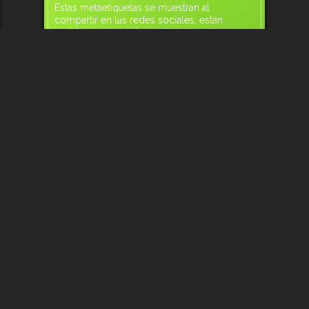
Estas metaetiquetas se muestran al
compartir en las redes sociales, están
registradas en motores de búsqueda como
Google y se utilizan en el modo de
búsqueda interna.
Palabras claves
pesca, pesca deportiva, airsoft,
airsoft canarias, pesca canarias, tienda
de pesca, tienda de airsoft, caza y
pesca, caza, aire comprimido
las palmas, galdar, canteras,
mesaylopez
Descripción
Tienda de Pesca y Airsoft ubicada
en la zona de Mesa y Lopez -
Guanarteme en Las Palmas y en
Gáldar.
376/card00/1