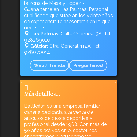
la zona de Mesa y Lopez -
Guanarteme en Las Palmas. Personal
cualificado que superan los veinte años
de experiencia te asesorarán en lo que
necesites.
Las Palmas
: Calle Churruca, 38, Tel:
928269010
Gáldar
: Ctra. General, 112X, Tel:
928070014
Web / Tienda
Preguntanos!
Más detalles…
Battlefish es una empresa familiar
canaria dedicada a la venta de
artículos de pesca deportiva y
profesional desde 1968. Con más de
50 años activos en el sector nos
encontramos profundamente