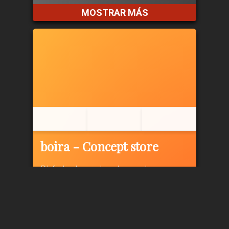
MOSTRAR MÁS
boira - Concept store
Disfruta de moda, arte, regalos,
decoración y diseño isleños de un
negocio familiar de Mallorca.
Calle San Pedro 5 (TRIANA) Las
Palmas
Calle Tomas Miller 54, (PUERTO)