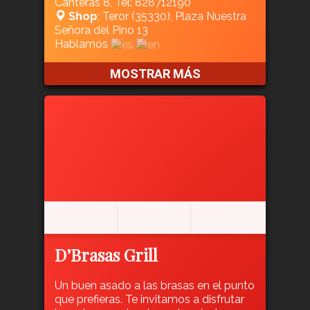
Canteras 8, Tel: 828712190
Shop
: Teror (35330), Plaza Nuestra
Señora del Pino 13
Hablamos
MOSTRAR MÁS
D’Brasas Grill
Un buen asado a las brasas en el punto
que prefieras. Te invitamos a disfrutar