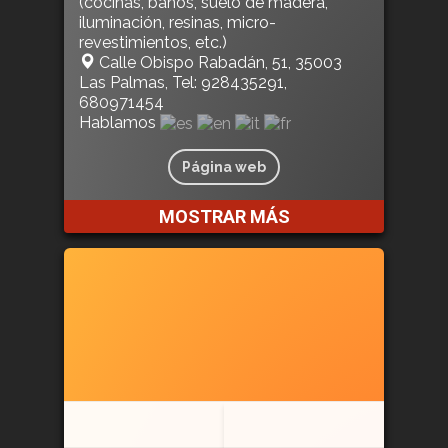
(cocinas, baños, suelo de madera,
iluminación, resinas, micro-
revestimientos, etc.)
Calle Obispo Rabadán, 51, 35003
Las Palmas, Tel: 928435291,
680971454
Hablamos
Página web
MOSTRAR MÁS