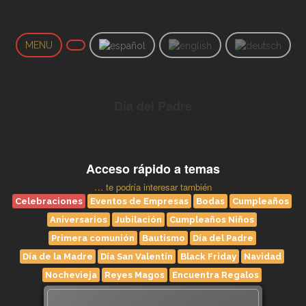
MENU
Día del Padre
…
Acceso rápido a temas
… te podría interesar también
Celebraciones
Eventos de Empresas
Bodas
Cumpleaños
Aniversarios
Jubilación
Cumpleaños Niños
Primera comunión
Bautismo
Día del Padre
Día de la Madre
Día San Valentín
Black Friday
Navidad
Nochevieja
Reyes Magos
Encuentra Regalos