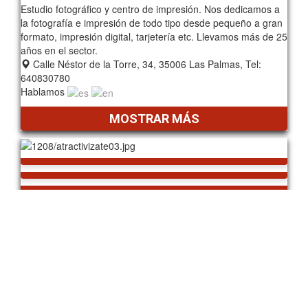
Estudio fotográfico y centro de impresión. Nos dedicamos a
la fotografía e impresión de todo tipo desde pequeño a gran
formato, impresión digital, tarjetería etc. Llevamos más de 25
años en el sector.
Calle Néstor de la Torre, 34, 35006 Las Palmas, Tel:
640830780
Hablamos
MOSTRAR MÁS
atractivíza-te
Diseñamos y construimos tu mejor versión!
Angélica León
-
consultora en imagen, carisma y liderazgo cuenta con una
dilatada experiencia profesional de más de 20 años en el
mundo de la imagen.