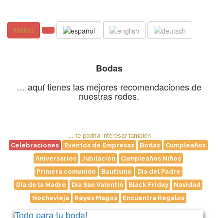
MENU
Bodas
… aquí tienes las mejores recomendaciones de
nuestras redes.
Acceso rápido a temas
… te podría interesar también
Celebraciones
Eventos de Empresas
Bodas
Cumpleaños
Aniversarios
Jubilación
Cumpleaños Niños
Primera comunión
Bautismo
Día del Padre
Día de la Madre
Día San Valentín
Black Friday
Navidad
Nochevieja
Reyes Magos
Encuentra Regalos
Todo para tu boda!