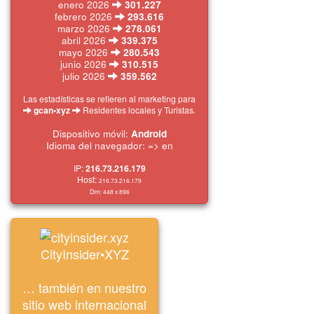
enero 2026
301.227
febrero 2026
293.616
marzo 2026
278.061
abril 2026
339.375
mayo 2026
280.543
junio 2026
310.515
julio 2026
359.562
Las estadísticas se refieren al marketing para
gcan•xyz
Residentes locales y Turistas.
Dispositivo móvil:
Android
Idioma del navegador: => en
IP:
216.73.216.179
Host:
216.73.216.179
Dim:
448 x
896
CityInsider•XYZ
… también en nuestro
sitio web internacional