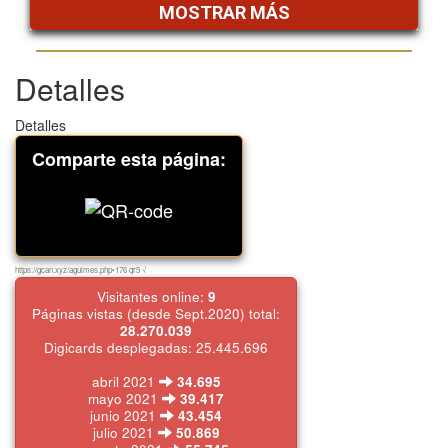
MOSTRAR MÁS
Detalles
Detalles
Comparte esta página:
https://gcan.xyz/aguimes.php•176 qr5 √
Visitantes online:
9
Páginas vistas (desde Sept.2020) total:
28.270.039
Digicards desplegadas: 25.445.696
abril 2021
34.695
mayo 2021
39.417
junio 2021
43.454
julio 2021
50.869