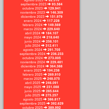
septiembre 2023
93.584
octubre 2023
129.941
noviembre 2023
146.309
diciembre 2023
151.979
enero 2024
117.228
febrero 2024
149.569
marzo 2024
229.640
abril 2024
184.107
mayo 2024
218.640
junio 2024
258.101
julio 2024
312.411
agosto 2024
291.705
septiembre 2024
236.233
octubre 2024
273.005
noviembre 2024
229.481
diciembre 2024
364.388
enero 2025
194.238
febrero 2025
269.910
marzo 2025
248.075
abril 2025
246.091
mayo 2025
231.088
junio 2025
285.644
julio 2025
275.257
agosto 2025
386.817
septiembre 2025
392.629
octubre 2025
389.992