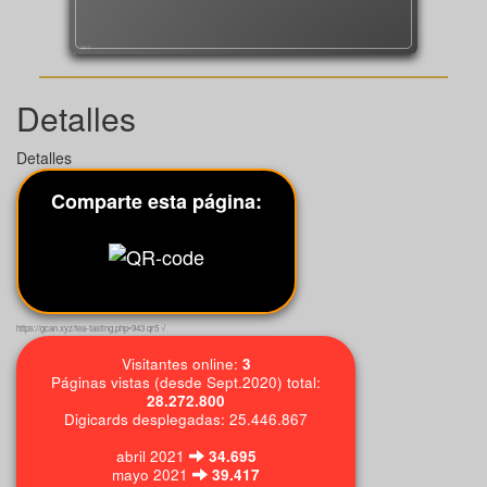
947
Detalles
Detalles
Comparte esta página:
https://gcan.xyz/tea-tasting.php•943 qr5 √
Visitantes online:
3
Páginas vistas (desde Sept.2020) total:
28.272.800
Digicards desplegadas: 25.446.867
abril 2021
34.695
mayo 2021
39.417