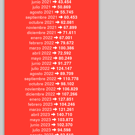
junio 2021
43.454
julio 2021
50.869
agosto 2021
55.745
septiembre 2021
60.453
octubre 2021
62.081
noviembre 2021
67.899
diciembre 2021
71.611
enero 2022
67.001
febrero 2022
79.672
marzo 2022
100.386
abril 2022
72.592
mayo 2022
80.249
junio 2022
91.277
julio 2022
124.147
agosto 2022
89.709
septiembre 2022
110.778
octubre 2022
98.102
noviembre 2022
106.829
diciembre 2022
107.266
enero 2023
127.851
febrero 2023
104.246
marzo 2023
121.261
abril 2023
140.710
mayo 2023
103.872
junio 2023
102.370
julio 2023
94.598
agosto 2023
82.510