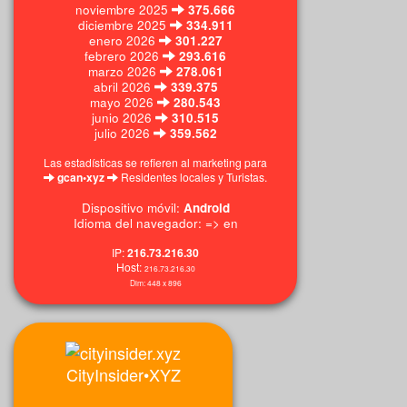
noviembre 2025
375.666
diciembre 2025
334.911
enero 2026
301.227
febrero 2026
293.616
marzo 2026
278.061
abril 2026
339.375
mayo 2026
280.543
junio 2026
310.515
julio 2026
359.562
Las estadísticas se refieren al marketing para
gcan•xyz
Residentes locales y Turistas.
Dispositivo móvil:
Android
Idioma del navegador: => en
IP:
216.73.216.30
Host:
216.73.216.30
Dim:
448 x
896
CityInsider•XYZ