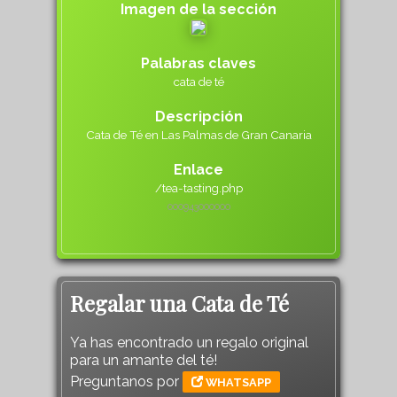
Imagen de la sección
Palabras claves
cata de té
Descripción
Cata de Té en Las Palmas de Gran Canaria
Enlace
/tea-tasting.php
000943000
000
Regalar una Cata de Té
Ya has encontrado un regalo original
para un amante del té!
Preguntanos por
WHATSAPP