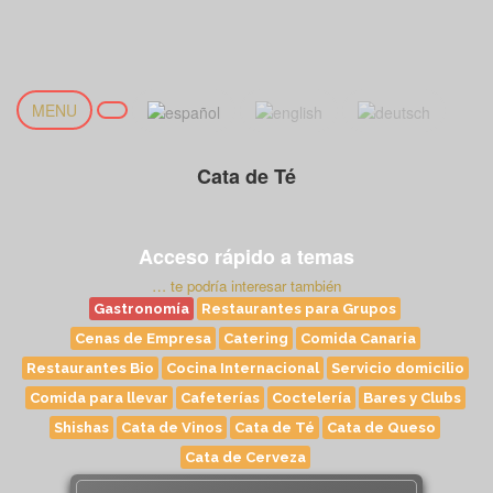
MENU
Cata de Té
Acceso rápido a temas
… te podría interesar también
Gastronomía
Restaurantes para Grupos
Cenas de Empresa
Catering
Comida Canaria
Restaurantes Bio
Cocina Internacional
Servicio domicilio
Comida para llevar
Cafeterías
Coctelería
Bares y Clubs
Shishas
Cata de Vinos
Cata de Té
Cata de Queso
Cata de Cerveza