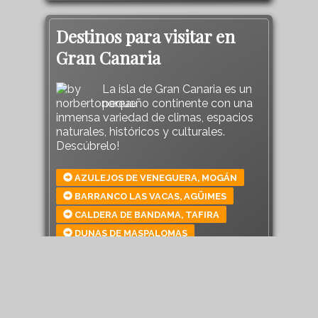
Destinos para visitar en
Gran Canaria
La isla de Gran Canaria es un
pequeño continente con una
inmensa variedad de climas, espacios
naturales, históricos y culturales.
Descúbrelo!
AZULEJOS DE VENEGUERA, MOGÁN
BARRANCO LAS VACAS, AGÜIMES
CALDERA DE BANDAMA, TAFIRA
DUNAS DE MASPALOMAS
ROQUE NUBLO, TEJEDA
BARRANCO DE GUAYADEQUE, INGENIO
RISCO CAÍDO, ARTENARA
ROQUE BENTAYGA, TEJEDA