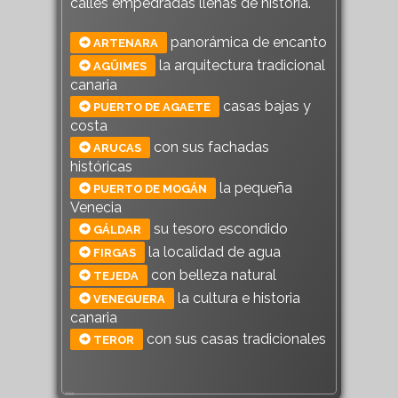
calles empedradas llenas de historia.
panorámica de encanto
ARTENARA
la arquitectura tradicional
AGÜIMES
canaria
casas bajas y
PUERTO DE AGAETE
costa
con sus fachadas
ARUCAS
históricas
la pequeña
PUERTO DE MOGÁN
Venecia
su tesoro escondido
GÁLDAR
la localidad de agua
FIRGAS
con belleza natural
TEJEDA
la cultura e historia
VENEGUERA
canaria
con sus casas tradicionales
TEROR
543