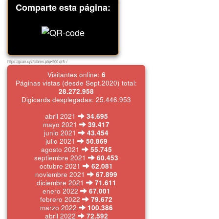
Comparte esta página:
https://gcan.xyz/cibms.php•900 qr5 √
Visitantes online:
6
Páginas vistas (desde Sept.2020) total:
28.272.958
Digicards desplegadas: 25.446.953
abril 2021
34.695
mayo 2021
39.417
junio 2021
43.454
julio 2021
50.869
agosto 2021
55.745
septiembre 2021
60.453
octubre 2021
62.081
noviembre 2021
67.899
diciembre 2021
71.611
enero 2022
67.001
febrero 2022
79.672
marzo 2022
100.386
abril 2022
72.592