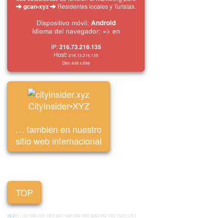
gcan•xyz
Residentes locales y Turistas.
Dispositivo móvil:
Android
Idioma del navegador: => en
IP:
216.73.216.135
Host:
216.73.216.135
Dim:
448 x
896
CityInsider•XYZ
… también en nuestro
sitio web internacional
TOP
(q: 2
•
) [ (id: 1050 1051 1053 1047 1048 1052 1055 1046 1062 1000 1120)] c15:1