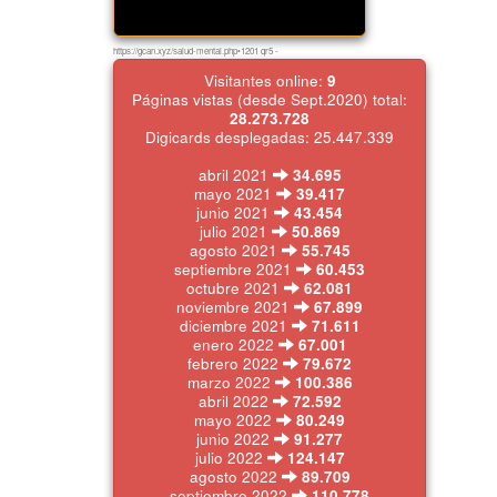
https://gcan.xyz/salud-mental.php•1201 qr5 -
Visitantes online:
9
Páginas vistas (desde Sept.2020) total:
28.273.728
Digicards desplegadas: 25.447.339
abril 2021
34.695
mayo 2021
39.417
junio 2021
43.454
julio 2021
50.869
agosto 2021
55.745
septiembre 2021
60.453
octubre 2021
62.081
noviembre 2021
67.899
diciembre 2021
71.611
enero 2022
67.001
febrero 2022
79.672
marzo 2022
100.386
abril 2022
72.592
mayo 2022
80.249
junio 2022
91.277
julio 2022
124.147
agosto 2022
89.709
septiembre 2022
110.778