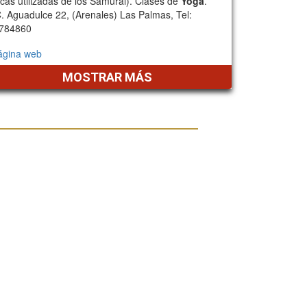
icas utilizadas de los Samurái). Clases de
Yoga
.
. Aguadulce 22, (Arenales) Las Palmas, Tel:
784860
ágina web
MOSTRAR MÁS