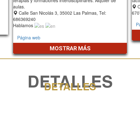
terapias y formaciones interdisciplinares. Alquiler de
táct
aulas.
C
Calle San Nicolás 3, 35002 Las Palmas, Tel:
670
686369240
P
Hablamos
Página web
MOSTRAR MÁS
DETALLES
DETALLES