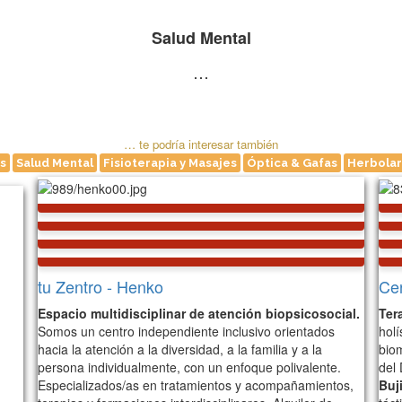
Salud Mental
…
Acceso rápido a temas
… te podría interesar también
s
Salud Mental
Fisioterapia y Masajes
Óptica & Gafas
Herbolar
tu Zentro - Henko
Ce
Espacio multidisciplinar de atención biopsicosocial.
Ter
Somos un centro independiente inclusivo orientados
holí
hacia la atención a la diversidad, a la familia y a la
bio
persona individualmente, con un enfoque polivalente.
del
Especializados/as en tratamientos y acompañamientos,
Buj