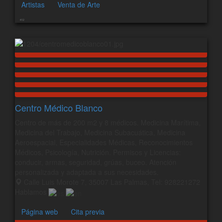
Artistas
Venta de Arte
412
Centro Médico Blanco
Centro de más de 200 m2 y 8 médicos. Medicina Marítima,
Medicina del Trabajo, Medicina Subacuática, Medicina
Aeroespacial, Especialidades Médicas, Reconocimientos
Médicos, Psicología, Nutrición. Permisos y Licencias:
conducir, armas, seguridad, grúas, buceo. Atención
personalizada y adaptada a sus necesidades.
Calle Luis Morote 7, 35007 Las Palmas, Tel: 928221272
Hablamos
Página web
Cita previa