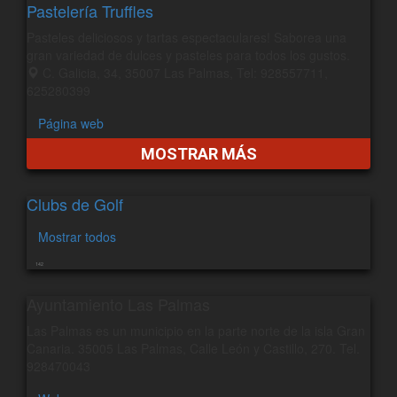
Pastelería Truffles
Pasteles deliciosos y tartas espectaculares! Saborea una
gran variedad de dulces y pasteles para todos los gustos.
C. Galicia, 34, 35007 Las Palmas, Tel: 928557711,
625280399
Página web
MOSTRAR MÁS
Clubs de Golf
Mostrar todos
142
Ayuntamiento Las Palmas
Las Palmas es un municipio en la parte norte de la isla Gran
Canaria. 35005 Las Palmas, Calle León y Castillo, 270. Tel.
928470043