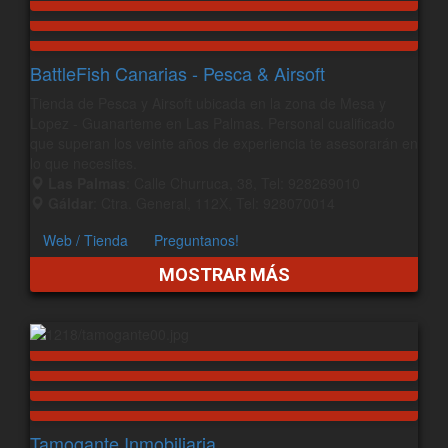
BattleFish Canarias - Pesca & Airsoft
Tienda de Pesca y Airsoft ubicada en la zona de Mesa y
Lopez - Guanarteme en Las Palmas. Personal cualificado
que superan los veinte años de experiencia te asesorarán en
lo que necesites.
Las Palmas
: Calle Churruca, 38, Tel: 928269010
Gáldar
: Ctra. General, 112X, Tel: 928070014
Web / Tienda
Preguntanos!
MOSTRAR MÁS
Tamogante Inmobiliaria