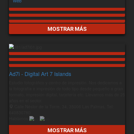
Web
MOSTRAR MÁS
Ad7i - Digital Art 7 Islands
Estudio fotográfico y centro de impresión. Nos dedicamos a
la fotografía e impresión de todo tipo desde pequeño a gran
formato, impresión digital, tarjetería etc. Llevamos más de 25
años en el sector.
Calle Néstor de la Torre, 34, 35006 Las Palmas, Tel:
640830780
Hablamos
MOSTRAR MÁS