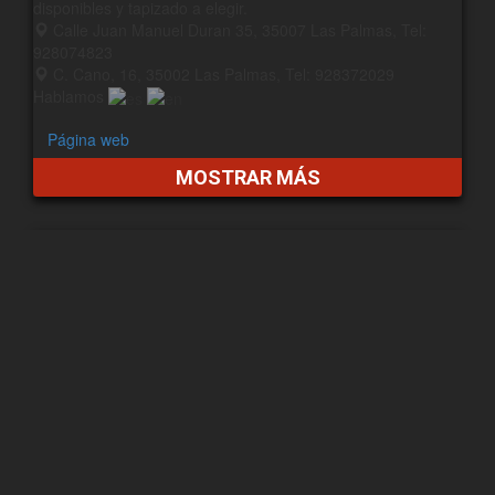
disponibles y tapizado a elegir.
Calle Juan Manuel Duran 35, 35007 Las Palmas, Tel:
928074823
C. Cano, 16, 35002 Las Palmas, Tel: 928372029
Hablamos
Página web
MOSTRAR MÁS
Seishin Karate Dojo
En el dojo de Sergio Sanjuan (5. DAN) puedes entrenar con
grandes profesionales de Karate. Es también un sitio donde
niños aprenden sentirse seguros de sí mismo y respetar a
los demás.
Calle el Cid, 30, 35010 Las Palmas, Tel: 646164184
Página web