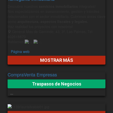
Descubre nuestros
servicios inmobiliarios
integrales!
Nos especializamos en asesoramiento, gestión y trámites
relacionados con el sector inmobiliario. Cubrimos áreas clave
como
arquitectura, aspectos fiscales y legales.
Haz realidad tus proyectos con nosotros!
General Mas de Gaminde, 43, 3º, Las Palmas, Tel:
602618870
Hablamos
Página web
MOSTRAR MÁS
CompraVenta Empresas
Traspasos de Negocios
1214