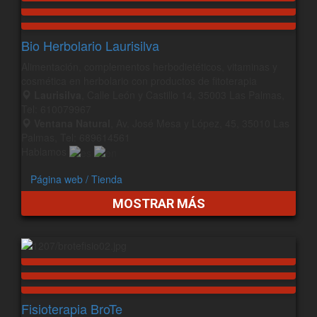
Bio Herbolario Laurisilva
Alimentación, complementos herbodietéticos, vitaminas y
cosmética en herbolario con productos de fitoterapia
Laurisilva
, Calle León y Castillo 14, 35003 Las Palmas,
Tel: 610079967
Ventana Natural
, Av. José Mesa y López, 45, 35010 Las
Palmas, Tel: 689614561
Hablamos
Página web / Tienda
MOSTRAR MÁS
Fisioterapia BroTe