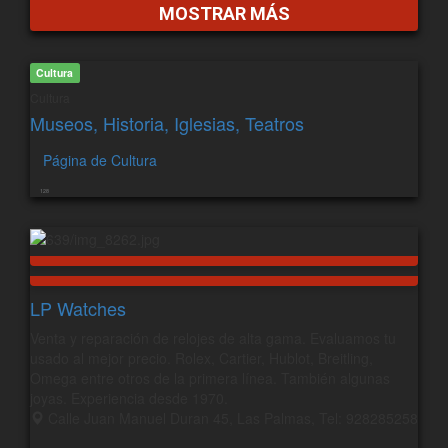
MOSTRAR MÁS
Cultura
Cultura
Museos, Historia, Iglesias, Teatros
Página de Cultura
128
LP Watches
Venta y reparación de relojes de alta gama. Evaluamos tu
usado al mejor precio. Rolex, Cartier, Hublot, Breitling,
Omega entre otros de la primera línea. También algunas
joyas. Experiencia desde 1970.
Calle Juan Manuel Duran 45, Las Palmas, Tel: 928285258