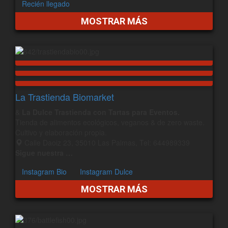
Recién llegado
MOSTRAR MÁS
La Trastienda Biomarket
&
La Dulce Trastienda con Tartas para Eventos.
Tienda de alimentos ecológicos, veganos & de zero waste.
Cultivo y elaboración propia.
Calle Daoiz 23, 35010 Las Palmas, Tel: 644989339
Sigue nuestra …
Instagram Bio
Instagram Dulce
MOSTRAR MÁS