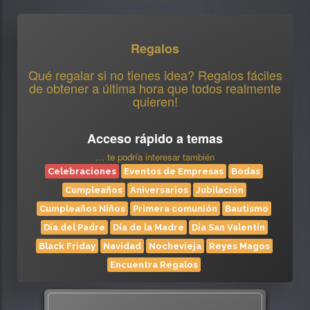
Regalos
Qué regalar si no tienes idea? Regalos fáciles
de obtener a última hora que todos realmente
quieren!
Acceso rápido a temas
… te podría interesar también
Celebraciones
Eventos de Empresas
Bodas
Cumpleaños
Aniversarios
Jubilación
Cumpleaños Niños
Primera comunión
Bautismo
Día del Padre
Día de la Madre
Día San Valentín
Black Friday
Navidad
Nochevieja
Reyes Magos
Encuentra Regalos