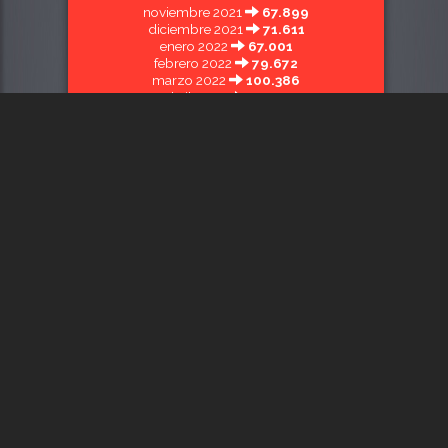
noviembre 2021
67.899
diciembre 2021
71.611
enero 2022
67.001
febrero 2022
79.672
marzo 2022
100.386
abril 2022
72.592
mayo 2022
80.249
junio 2022
91.277
julio 2022
124.147
agosto 2022
89.709
septiembre 2022
110.778
octubre 2022
98.102
noviembre 2022
106.829
diciembre 2022
107.266
enero 2023
127.851
febrero 2023
104.246
marzo 2023
121.261
abril 2023
140.710
mayo 2023
103.872
junio 2023
102.370
julio 2023
94.598
agosto 2023
82.510
septiembre 2023
93.584
octubre 2023
129.941
noviembre 2023
146.309
diciembre 2023
151.979