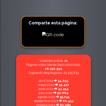
Comparte esta página:
https://gcan.xyz/encuentra_regalos.php•898 qr5 -
Visitantes online:
21
Páginas vistas (desde Sept.2020) total:
28.250.991
Digicards desplegadas: 25.435.833
abril 2021
34.695
mayo 2021
39.417
junio 2021
43.454
julio 2021
50.869
agosto 2021
55.745
septiembre 2021
60.453
octubre 2021
62.081