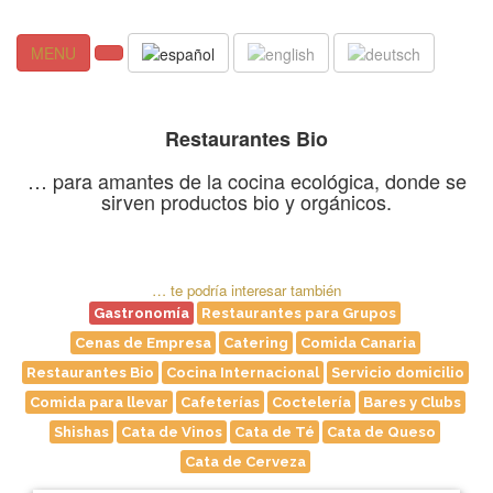
MENU
Restaurantes Bio
… para amantes de la cocina ecológica, donde se
sirven productos bio y orgánicos.
Acceso rápido a temas
… te podría interesar también
Gastronomía
Restaurantes para Grupos
Cenas de Empresa
Catering
Comida Canaria
Restaurantes Bio
Cocina Internacional
Servicio domicilio
Comida para llevar
Cafeterías
Coctelería
Bares y Clubs
Shishas
Cata de Vinos
Cata de Té
Cata de Queso
Cata de Cerveza