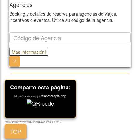
Agencies
Booking y detalles de reserva para agencias de viajes,
incentivos o eventos. Utilice su código de la agencia.
?
Comparte esta página:
talasoterapia.php
https://gcan.xyz/go/
https://gcan.xyz/?getcard=329&rg=gca_lpa3•329 qr5 √
TOP