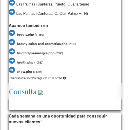
Las Palmas (Canteras, Puerto, Guanarteme)
Las Palmas (Canteras, C. Olaf Palme => N)
Aparece también en
beauty.php
(
11489)
beauty-salon-and-cosmetics.php
(
2545)
fisioterapia-masajes.php
(
2580)
health.php
(
10532)
show.php
(
94205)
Para visitar la sección haga clic en la flecha
Consulta
329/card15/
280598
Cada semana es una oportunidad para conseguir
nuevos clientes!