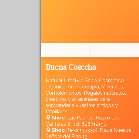
Buena Cosecha
Natural Lifestyle Shop, Cosmética
orgánica, Aromaterapia, Minerales,
Complementos, Regalos naturales,
creativos y artesanales para
sorprender a vuestros amigos y
familiares.
Shop
: Las Palmas, Paseo Las
Canteras 8, Tel: 828712190
Shop
: Teror (35330), Plaza Nuestra
Señora del Pino 13