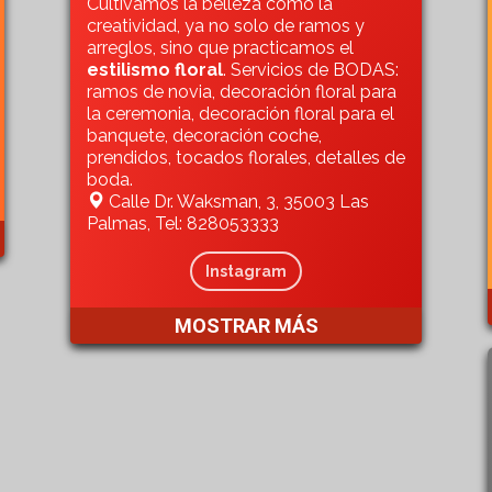
Cultivamos la belleza como la
creatividad, ya no solo de ramos y
arreglos, sino que practicamos el
estilismo floral
. Servicios de BODAS:
ramos de novia, decoración floral para
la ceremonia, decoración floral para el
banquete, decoración coche,
prendidos, tocados florales, detalles de
boda.
Calle Dr. Waksman, 3, 35003 Las
Palmas, Tel: 828053333
Instagram
MOSTRAR MÁS