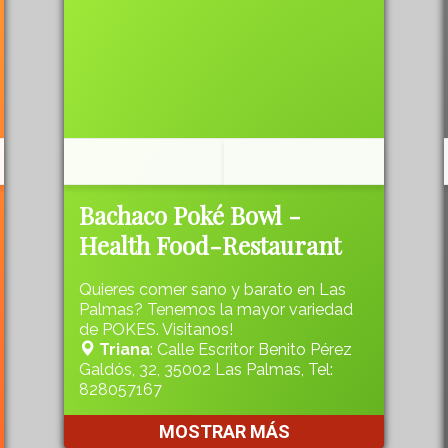
Bachaco Poké Bowl -
Health Food-Restaurant
Quieres comer sano y barato en Las
Palmas? Tenemos la mayor variedad
de POKES. Visitanos!
Triana
: Calle Escritor Benito Pérez
Galdós, 32, 35002 Las Palmas, Tel:
828057167
MOSTRAR MÁS