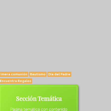
rimera comunión
Bautismo
Día del Padre
Encuentra Regalos
Sección Temática
Página temática con contenido