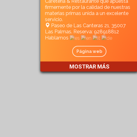
Cafetería & Restaurante que apuesta
firmemente por la calidad de nuestras
materias primas unida a un excelente
servicio.
Paseo de Las Canteras 21, 35007
Las Palmas. Reserva: 928918812
Hablamos
Página web
MOSTRAR MÁS