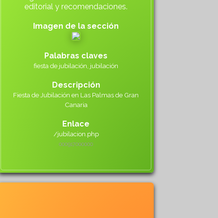
editorial y recomendaciones.
Imagen de la sección
Palabras claves
fiesta de jubilación, jubilación
Descripción
Fiesta de Jubilación en Las Palmas de Gran
Canaria
Enlace
/jubilacion.php
000917000
000