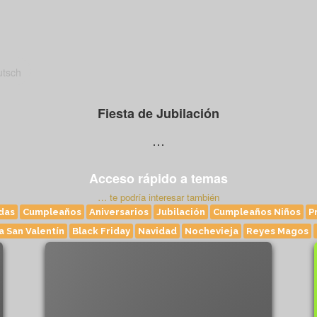
Fiesta de Jubilación
…
Acceso rápido a temas
… te podría interesar también
das
Cumpleaños
Aniversarios
Jubilación
Cumpleaños Niños
P
a San Valentín
Black Friday
Navidad
Nochevieja
Reyes Magos