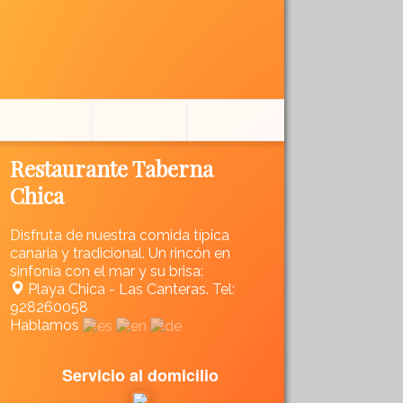
Restaurante Taberna
Chica
Disfruta de nuestra comida típica
canaria y tradicional. Un rincón en
sinfonía con el mar y su brisa:
Playa Chica - Las Canteras. Tel:
928260058
Hablamos
Servicio al domicilio