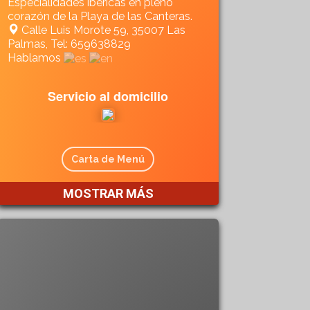
Especialidades ibéricas en pleno
corazón de la Playa de las Canteras.
Calle Luis Morote 59, 35007 Las
Palmas, Tel: 659638829
Hablamos
Servicio al domicilio
Carta de Menú
MOSTRAR MÁS