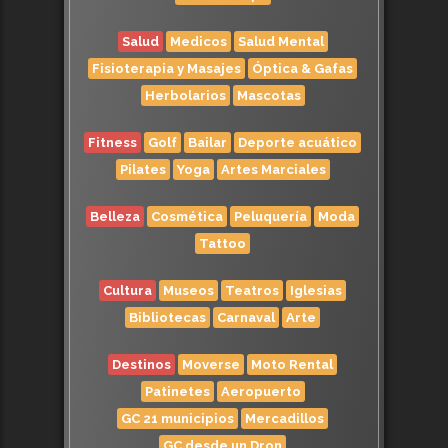
Salud
Medicos
Salud Mental
Fisioterapia y Masajes
Óptica & Gafas
Herbolarios
Mascotas
Fitness
Golf
Bailar
Deporte acuático
Pilates
Yoga
Artes Marciales
Belleza
Cosmética
Peluquería
Moda
Tattoo
Cultura
Museos
Teatros
Iglesias
Bibliotecas
Carnaval
Arte
Destinos
Moverse
Moto Rental
Patinetes
Aeropuerto
GC 21 municipios
Mercadillos
GC desde un Dron