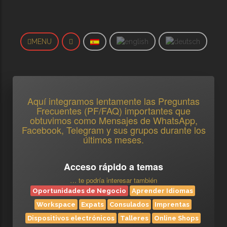
MENU
Aquí integramos lentamente las Preguntas
Frecuentes (PF/FAQ) importantes que
obtuvimos como Mensajes de WhatsApp,
Facebook, Telegram y sus grupos durante los
últimos meses.
Acceso rápido a temas
… te podría interesar también
Oportunidades de Negocio
Aprender Idiomas
Workspace
Expats
Consulados
Imprentas
Dispositivos electrónicos
Talleres
Online Shops