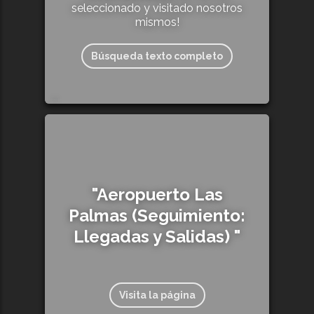
seleccionado y visitado nosotros
mismos!
Búsqueda texto completo
235
"Aeropuerto Las
Palmas (Seguimiento:
Llegadas y Salidas) "
Visita la página