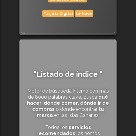
Tarjeta Digital
la-Nave
262
"Listado de índice "
Motor de búsqueda interno con más
de 8000 palabras clave. Busca
qué
hacer
,
dónde comer
,
dónde ir de
compras
o donde encontrar
tu
marca
en las Islas Canarias.
Todos los
servicios
recomendados
los hemos