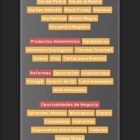
Día del Padre
Día de la Madre
Día San Valentín
Black Friday
Navidad
Nochevieja
Reyes Magos
Encuentra Regalos
Productos Alimenticios
Herbolarios
Alimentos Ecológicos
Tiendas Gourmet
Queso
Vino
Tartas para Eventos
Reformas
Decoración
Arquitectura
Vintage
Invertir en GC
Lista Inmuebles
Web Inmuebles
Oportunidades de Negocio
Aprender Idiomas
Workspace
Expats
Consulados
Imprentas
Dispositivos electrónicos
Talleres
Online Shops