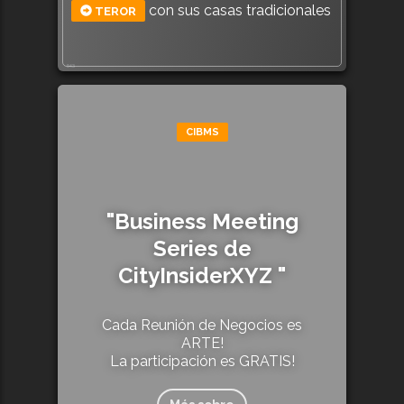
con sus casas tradicionales
TEROR
543
CIBMS
"Business Meeting
Series de
CityInsiderXYZ "
Cada Reunión de Negocios es
ARTE!
La participación es GRATIS!