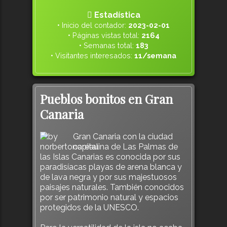
Estadística
• Inicio del contador:
2023-02-01
• Páginas vistas total:
2164
• Semanas total:
183
• Visitantes interesados:
11/semana
Pueblos bonitos en Gran
Canaria
Gran Canaria con la ciudad
capitalina de Las Palmas de
las Islas Canarias es conocida por sus
paradisíacas playas de arena blanca y
de lava negra y por sus majestuosos
paisajes naturales. También conocidos
por ser patrimonio natural y espacios
protegidos de la UNESCO.