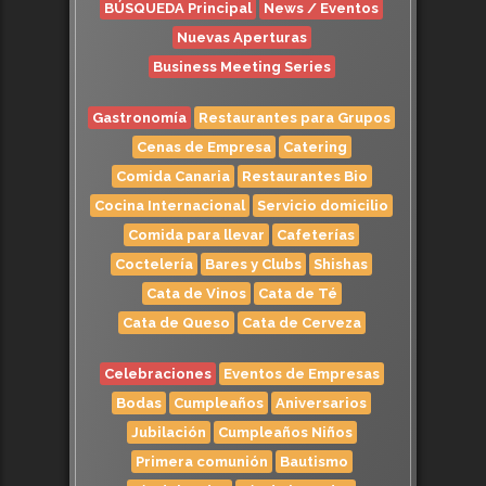
BÚSQUEDA Principal
News / Eventos
Nuevas Aperturas
Business Meeting Series
Gastronomía
Restaurantes para Grupos
Cenas de Empresa
Catering
Comida Canaria
Restaurantes Bio
Cocina Internacional
Servicio domicilio
Comida para llevar
Cafeterías
Coctelería
Bares y Clubs
Shishas
Cata de Vinos
Cata de Té
Cata de Queso
Cata de Cerveza
Celebraciones
Eventos de Empresas
Bodas
Cumpleaños
Aniversarios
Jubilación
Cumpleaños Niños
Primera comunión
Bautismo