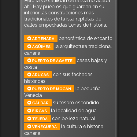
Pero la versatilidad de la isla no acaba
ahí. Hay pueblos que guardan en su
interior las construcciones más
tradicionales de la isla, repletas de
calles empedradas llenas de historia.
panorámica de encanto
ARTENARA
la arquitectura tradicional
AGÜIMES
canaria
casas bajas y
PUERTO DE AGAETE
costa
con sus fachadas
ARUCAS
históricas
la pequeña
PUERTO DE MOGÁN
Venecia
su tesoro escondido
GÁLDAR
la localidad de agua
FIRGAS
con belleza natural
TEJEDA
la cultura e historia
VENEGUERA
canaria