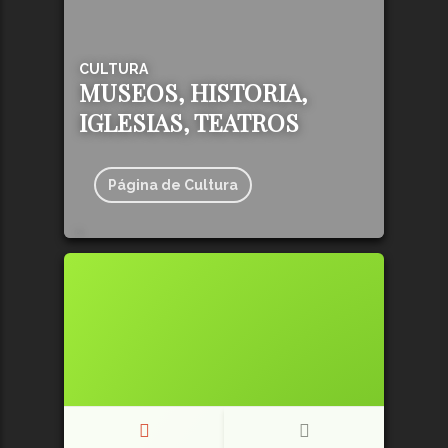
CULTURA
MUSEOS, HISTORIA,
IGLESIAS, TEATROS
Página de Cultura
128