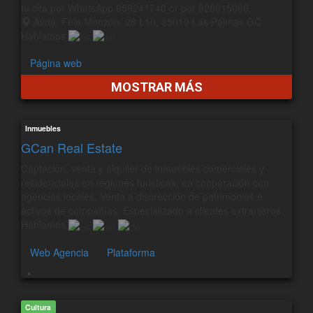
tu cita por WhatsApp 659241740 or por 928015066.
Avda. Felo Monzón, 28 L10, 35019 Las Palmas GC.
Hablamos
Página web
MOSTRAR MÁS
Inmuebles
GCan Real Estate
Captación, venta y alquiler de inmuebles comerciales y
residenciales en regiones turisticas, en cooperación con
agencias locales. Venta a discrección de patrimonios o
activos de compañías. Especializado a clientes extranjeros.
Hablamos
Web Agencia
Plataforma
3
Cultura