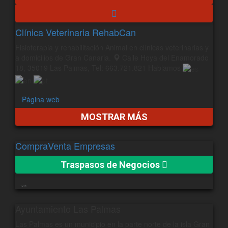
Clínica Veterinaria RehabCan
Fisioterapia y rehabilitación Animal en clínicas veterinarias y
a domicilios de Gran Canaria.
Calle Hoya del Enamorado
18, 35019 Las Palmas, Tel: 663.721.821 Hablamos
Página web
MOSTRAR MÁS
CompraVenta Empresas
Traspasos de Negocios
1214
Ayuntamiento Las Palmas
Las Palmas es un municipio en la parte norte de la isla Gran