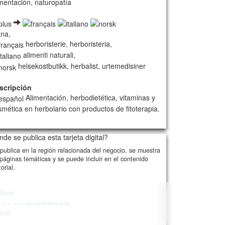
imentación, naturopatía
ana,
herboristerie, herboristeria,
alimenti naturali,
helsekostbutikk, herbalist, urtemedisiner
scripción
Alimentación, herbodietética, vitaminas y
smética en herbolario con productos de fitoterapia.
9/card00/1
de se publica esta tarjeta digital?
publica en la región relacionada del negocio, se muestra
páginas temáticas y se puede incluir en el contenido
torial.
lace
laurisilvabio.php
://gcan.xyz/go/
are