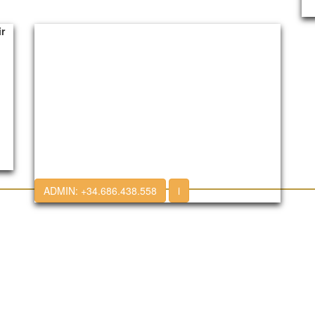
113
r
ADMIN:
+34.686.438.558
i