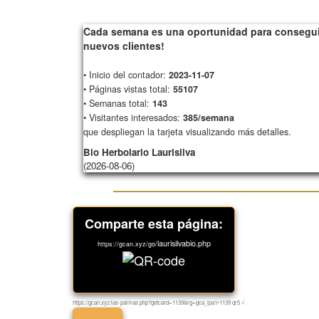
Cada semana es una oportunidad para consegui
nuevos clientes!
• Inicio del contador:
2023-11-07
• Páginas vistas total:
55107
• Semanas total:
143
• Visitantes interesados:
385/semana
que despliegan la tarjeta visualizando más detalles.
Bio Herbolario Laurisilva
(2026-08-06)
Comparte esta página:
laurisilvabio.php
https://gcan.xyz/go/
https://gcan.xyz/las-palmas.php?getcard=1139&rg=gca_lpa1•1139 qr5 √