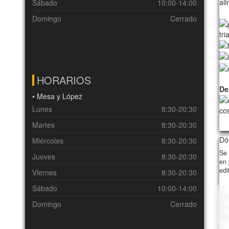
al
Sábado
10:00-14:00
Domingo
Cerrado
tri
HORARIOS
De
• Mesa y López
Lunes
8:30-20:30
co
Martes
8:30-20:30
113
Dón
Miércoles
8:30-20:30
Se 
Jueves
8:30-20:30
en 
edi
Viernes
8:30-20:30
Sábado
10:00-14:00
En
Domingo
Cerrado
https
Sh