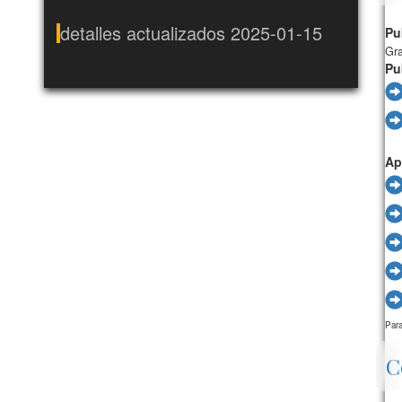
detalles actualizados 2025-01-15
Pu
Gra
Pu
Ap
Para
C