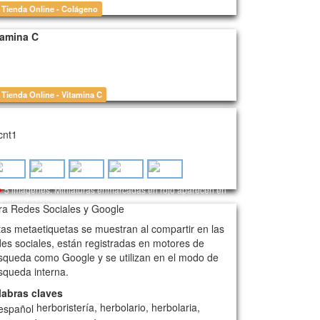
Tienda Online - Colágeno
tamina C
Tienda Online - Vitamina C
genes aleatorias utilizadas para este cliente
5 imágenes. Miniaturas enmarcadas en rojo aparecen en
l encabezado.
ra Redes Sociales y Google
tas metaetiquetas se muestran al compartir en las
des sociales, están registradas en motores de
squeda como Google y se utilizan en el modo de
squeda interna.
labras claves
herboristería, herbolario, herbolaria,