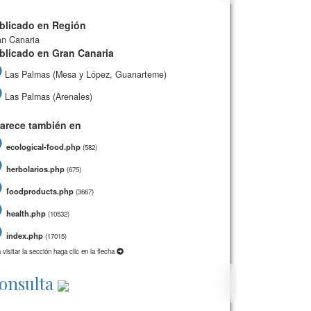
blicado en Región
n Canaria
blicado en Gran Canaria
Las Palmas (Mesa y López, Guanarteme)
Las Palmas (Arenales)
arece también en
ecological-food.php
(
582)
herbolarios.php
(
675)
foodproducts.php
(
3667)
health.php
(
10532)
index.php
(
17015)
 visitar la sección haga clic en la flecha
onsulta