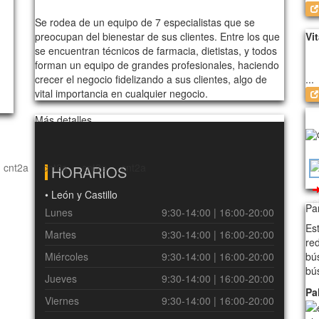
Se rodea de un equipo de 7 especialistas que se
preocupan del bienestar de sus clientes. Entre los que
Vi
se encuentran técnicos de farmacia, dietistas, y todos
forman un equipo de grandes profesionales, haciendo
crecer el negocio fidelizando a sus clientes, algo de
...
vital importancia en cualquier negocio.
Imá
Más detalles…
HORARIOS
• León y Castillo
e
Pa
Lunes
9:30-14:00 | 16:00-20:00
Es
Martes
9:30-14:00 | 16:00-20:00
re
Miércoles
9:30-14:00 | 16:00-20:00
bú
bú
Jueves
9:30-14:00 | 16:00-20:00
Pa
Viernes
9:30-14:00 | 16:00-20:00