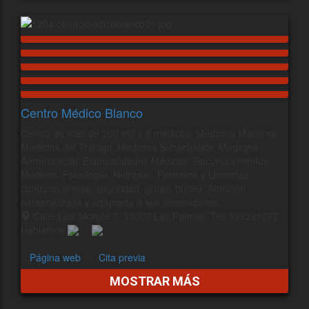
Centro Médico Blanco
Centro de más de 200 m2 y 8 médicos. Medicina Marítima,
Medicina del Trabajo, Medicina Subacuática, Medicina
Aeroespacial, Especialidades Médicas, Reconocimientos
Médicos, Psicología, Nutrición. Permisos y Licencias:
conducir, armas, seguridad, grúas, buceo. Atención
personalizada y adaptada a sus necesidades.
Calle Luis Morote 7, 35007 Las Palmas, Tel: 928221272
Hablamos
Página web
Cita previa
MOSTRAR MÁS