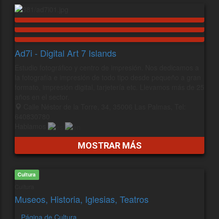
Ad7i - Digital Art 7 Islands
Estudio fotográfico y centro de impresión. Nos dedicamos a
la fotografía e impresión de todo tipo desde pequeño a gran
formato, impresión digital, tarjetería etc. Llevamos más de 25
años en el sector.
Calle Néstor de la Torre, 34, 35006 Las Palmas, Tel:
640830780
Hablamos
MOSTRAR MÁS
Cultura
Cultura
Museos, Historia, Iglesias, Teatros
Página de Cultura