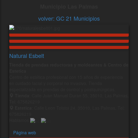
Municipio Las Palmas
volver: GC 21 Municipios
Natural Esbelt
Tienda de prendas reductoras y moldeantes & Centro de
Estetica
Centro de estética profesional con 15 años de experiencia
en cuidado facial y corporal no invasivo. Tienda
especializada en prendas de control y postquirúrgicas.
Tienda
: Calle Juan Manuel Duran 55, 35010, Las Palmas,
Tel: 675826219
Estetica
: Calle Leon Tolstoi 24, 35010, Las Palmas, Tel:
675826219
Hablamos
Página web