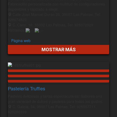
Fabricación personalizada con multitud de configuraciones
disponibles y tapizado a elegir.
Calle Juan Manuel Duran 35, 35007 Las Palmas, Tel:
928074823
C. Cano, 16, 35002 Las Palmas, Tel: 928372029
Hablamos
Página web
MOSTRAR MÁS
Pastelería Truffles
Pasteles deliciosos y tartas espectaculares! Saborea una
gran variedad de dulces y pasteles para todos los gustos.
C. Galicia, 34, 35007 Las Palmas, Tel: 928557711,
625280399