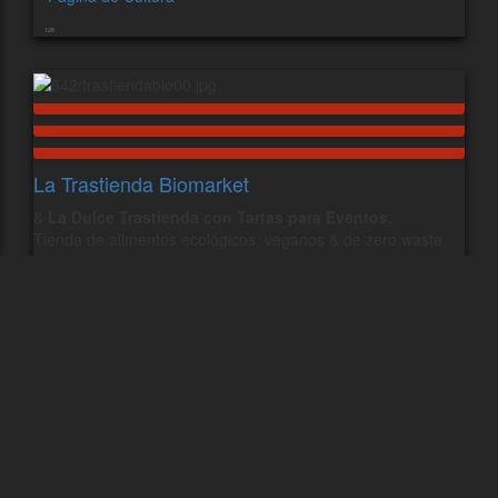
128
La Trastienda Biomarket
&
La Dulce Trastienda con Tartas para Eventos.
Tienda de alimentos ecológicos, veganos & de zero waste.
Cultivo y elaboración propia.
Calle Daoiz 23, 35010 Las Palmas, Tel: 644989339
Sigue nuestra …
Instagram Bio
Instagram Dulce
MOSTRAR MÁS