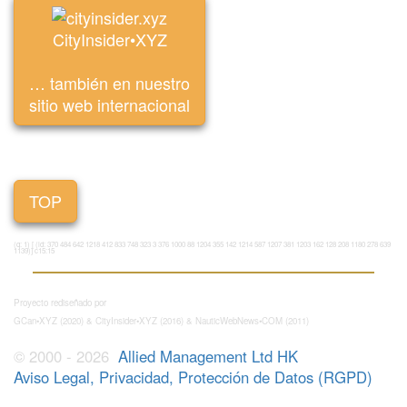
CityInsider•XYZ
… también en nuestro
sitio web internacional
TOP
(q: 1) [ (id: 370 484 642 1218 412 833 748 323 3 376 1000 88 1204 355 142 1214 587 1207 381 1203 162 128 208 1180 278 639
1139)] c15:15
Proyecto rediseñado por
GCan•XYZ (2020) & CityInsider•XYZ (2016) & NauticWebNews•COM (2011)
© 2000 - 2026
Allied Management Ltd HK
Aviso Legal, Privacidad, Protección de Datos (RGPD)