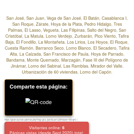
Está compuesto por los barrios de:
San José
,
San Juan
,
Vega de San José
,
El Batán
,
Casablanca I
,
San Roque
,
Zárate
,
Hoya de la Plata
,
Pedro Hidalgo
,
Tres
Palmas
,
El Lasso
,
Vegueta
,
Las Filipinas
,
Salto del Negro
,
San
Cristóbal
,
La Matula
,
Lomo Verdejo
,
Zurbarán
,
Pico Viento
,
Tafira
Baja
,
El Fondillo
,
La Montañeta
,
Los Lirios
,
Los Hoyos
,
El Roque
,
Cuesta Ramón
,
Barranco Seco
,
Lomo Blanco
,
El Secadero
,
Tafira
Alta
,
La Calzada
,
San Francisco de Paula
,
Hoya de Parrado
,
Bandama
,
Monte Quemado
,
Marzagán
,
Fase III del Polígono de
Jinámar
,
Lomo del Sabinal
,
Las Ramblas
,
Mirador del Valle
,
Urbanización de 60 viviendas
,
Lomo del Capón
.
Comparte esta página:
https://gcan.xyz/las-palmas.php?reg=gca_lpa1&Los%20Hoyos•183 qr5 √
Visitantes online:
6
Páginas vistas (desde Sept.2020) total: