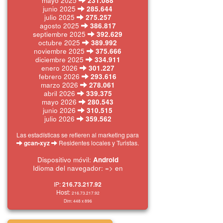
mayo 2025
231.088
junio 2025
285.644
julio 2025
275.257
agosto 2025
386.817
septiembre 2025
392.629
octubre 2025
389.992
noviembre 2025
375.666
diciembre 2025
334.911
enero 2026
301.227
febrero 2026
293.616
marzo 2026
278.061
abril 2026
339.375
mayo 2026
280.543
junio 2026
310.515
julio 2026
359.562
Las estadísticas se refieren al marketing para
gcan•xyz
Residentes locales y Turistas.
Dispositivo móvil:
Android
Idioma del navegador: => en
IP:
216.73.217.92
Host:
216.73.217.92
Dim:
448 x
896