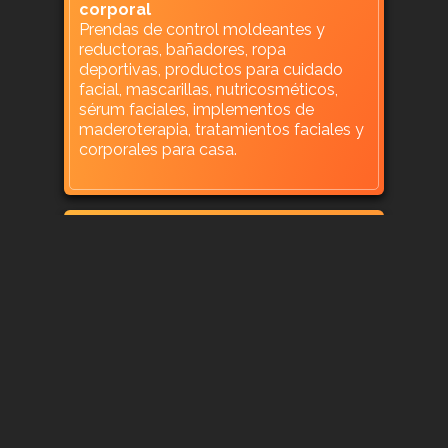
corporal
Prendas de control moldeantes y
reductoras, bañadores, ropa
deportivas, productos para cuidado
facial, mascarillas, nutricosméticos,
sérum faciales, implementos de
maderoterapia, tratamientos faciales y
corporales para casa.
Más detalles…
HORARIOS
Lunes
11:00-20:00
Martes
11:00-20:00
Miércoles
11:00-20:00