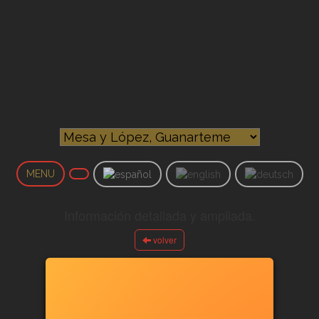
MENU
Información detallada y ampliada.
volver