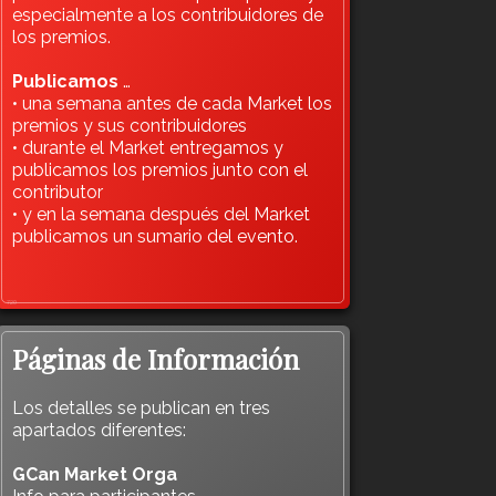
especialmente a los contribuidores de
los premios.
Publicamos
…
• una semana antes de cada Market los
premios y sus contribuidores
• durante el Market entregamos y
publicamos los premios junto con el
contributor
• y en la semana después del Market
publicamos un sumario del evento.
720
Páginas de Información
Los detalles se publican en tres
apartados diferentes:
GCan Market Orga