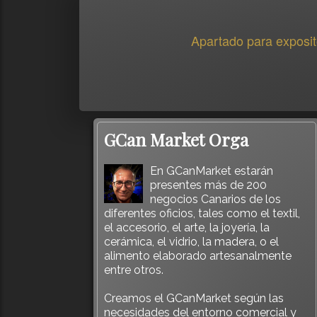
Apartado para exposit
GCan Market Orga
En GCanMarket estarán
presentes más de 200
negocios Canarios de los
diferentes oficios, tales como el textil,
el accesorio, el arte, la joyería, la
cerámica, el vidrio, la madera, o el
alimento elaborado artesanalmente
entre otros.
Creamos el GCanMarket según las
necesidades del entorno comercial y