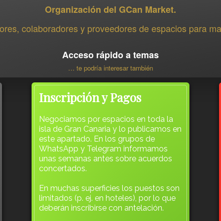
Organización del GCan Market.
ores, colaboradores y proveedores de espacios para m
Acceso rápido a temas
… te podría interesar también
Inscripción y Pagos
Negociamos por espacios en toda la
isla de Gran Canaria y lo publicamos en
este apartado. En los grupos de
WhatsApp y Telegram informamos
unas semanas antes sobre acuerdos
concertados.
En muchas superficies los puestos son
limitados (p. ej. en hoteles), por lo que
deberán inscribirse con antelación.