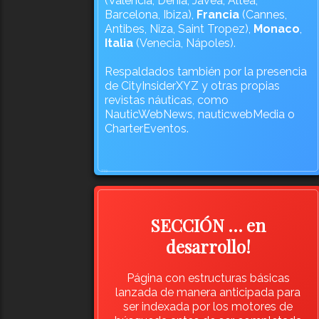
(Valencia, Denia, Javea, Altea,
Barcelona, Ibiza),
Francia
(Cannes,
Antibes, Niza, Saint Tropez),
Monaco
,
Italia
(Venecia, Nápoles).
Respaldados también por la presencia
de CityInsiderXYZ y otras propias
revistas náuticas, como
NauticWebNews, nauticwebMedia o
CharterEventos.
719
SECCIÓN … en
desarrollo!
Página con estructuras básicas
lanzada de manera anticipada para
ser indexada por los motores de