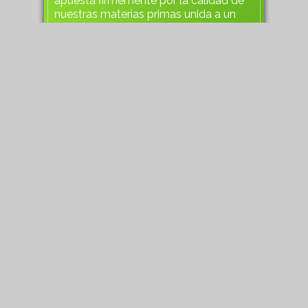
apuesta firmemente por la calidad de
nuestras materias primas unida a un
excelente servicio.
303/card00/1
Dónde se publica esta tarjeta
digital?
Se publica en la región relacionada del negocio,
se muestra en páginas temáticas y se puede
incluir en el contenido editorial.
Enlace
cafereginacanteras.php
https://gcan.xyz/go/
Share
Publicado en Región
Gran Canaria
Publicado en Gran Canaria