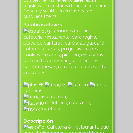
compartir en las redes sociales, están
registradas en motores de búsqueda como
Google y se utilizan en el modo de
búsqueda interna.
Palabras claves
gastronomia, cocina,
cafetería, restaurante, cafe regina,
playa de canteras, café arábiga, café
colombia, tartas, pulguitas, crepes,
cookies, helados, picoteo, ensaladas,
sartencitos, carne angus aberdeen,
hamburguesas, refrescos, cócteles, tés,
infusiones
canteras,
cafétéria,
caffetteria, ristorante,
kafeteria
Descripción
Cafetería & Restaurante que