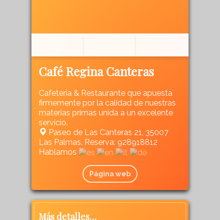
Café Regina Canteras
Cafetería & Restaurante que apuesta
firmemente por la calidad de nuestras
materias primas unida a un excelente
servicio.
Paseo de Las Canteras 21, 35007
Las Palmas. Reserva: 928918812
Hablamos
Página web
Más detalles…