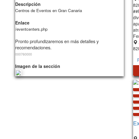
Descripción
82
Centros de Eventos en Gran Canaria
##
di
Enlace
ap
/eventcenters.php
atr
Fe
Pronto profundizaremos en más detalles y
recomendaciones.
82
000760000
Imagen de la sección
E