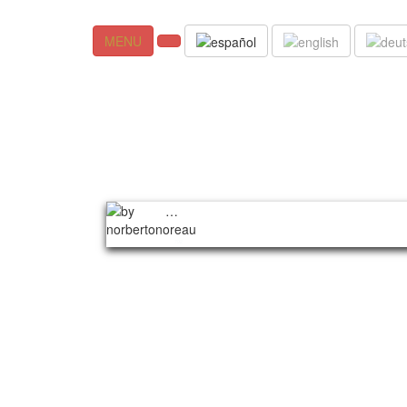
MENU
…
792