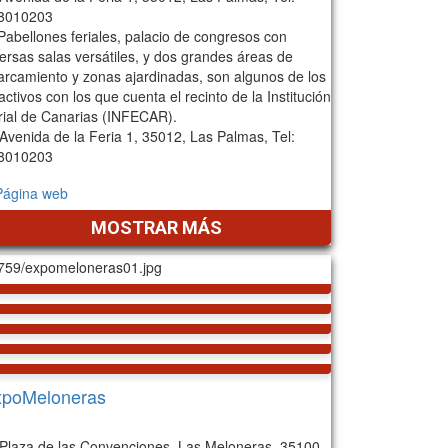
8010203
Pabellones feriales, palacio de congresos con
versas salas versátiles, y dos grandes áreas de
arcamiento y zonas ajardinadas, son algunos de los
activos con los que cuenta el recinto de la Institución
rial de Canarias (INFECAR).
Avenida de la Feria 1, 35012, Las Palmas, Tel:
8010203
Página web
MOSTRAR MÁS
xpoMeloneras
Plaza de las Convenciones, Las Meloneras, 35100