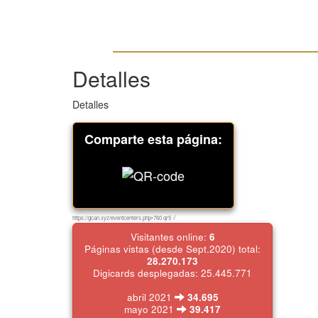
Detalles
Detalles
Comparte esta página:
https://gcan.xyz/eventcenters.php•760 qr5 √
Visitantes online:
6
Páginas vistas (desde Sept.2020) total:
28.270.173
Digicards desplegadas: 25.445.771
abril 2021
34.695
mayo 2021
39.417