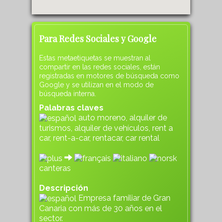
Para Redes Sociales y Google
Estas metaetiquetas se muestran al
compartir en las redes sociales, están
registradas en motores de búsqueda como
Google y se utilizan en el modo de
búsqueda interna.
Palabras claves
auto moreno, alquiler de
turismos, alquiler de vehículos, rent a
car, rent-a-car, rentacar, car rental
canteras
Descripción
Empresa familiar de Gran
Canaria con más de 30 años en el
sector.