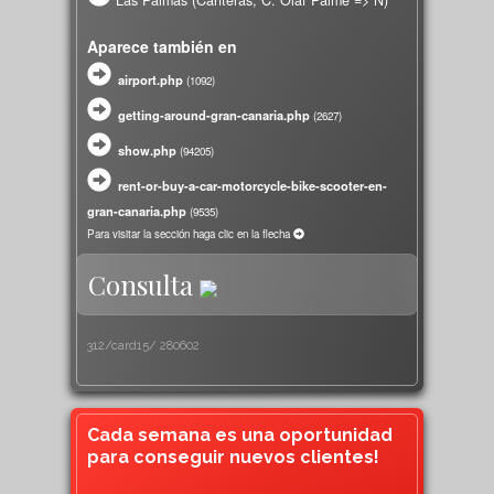
Las Palmas (Canteras, C. Olaf Palme => N)
Aparece también en
airport.php
(
1092)
getting-around-gran-canaria.php
(
2627)
show.php
(
94205)
rent-or-buy-a-car-motorcycle-bike-scooter-en-
gran-canaria.php
(
9535)
Para visitar la sección haga clic en la flecha
Consulta
312/card15/
280602
Cada semana es una oportunidad
para conseguir nuevos clientes!