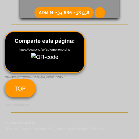
ADMIN:
+34.686.438.558
i
Comparte esta página:
automoreno.php
https://gcan.xyz/go/
https://gcan.xyz/?getcard=312&rg=gca_2airport•312 qr5 √
TOP
(q: 12) [ (id: 312)] c15:1
Proyecto rediseñado por
GCan•XYZ (2020) & CityInsider•XYZ (2016) & NauticWebNews•COM (2011)