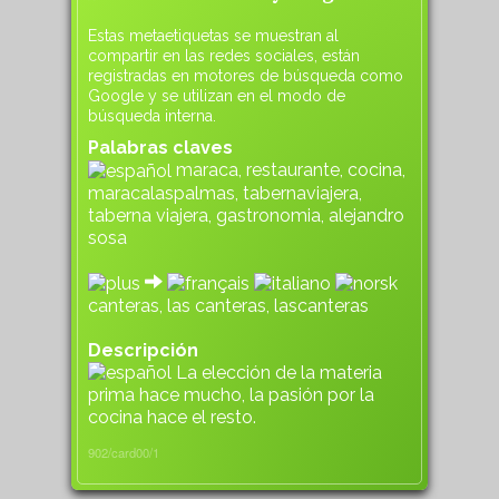
Estas metaetiquetas se muestran al
compartir en las redes sociales, están
registradas en motores de búsqueda como
Google y se utilizan en el modo de
búsqueda interna.
Palabras claves
maraca, restaurante, cocina,
maracalaspalmas, tabernaviajera,
taberna viajera, gastronomia, alejandro
sosa
canteras, las canteras, lascanteras
Descripción
La elección de la materia
prima hace mucho, la pasión por la
cocina hace el resto.
902/card00/1