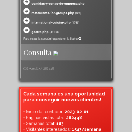
comidas-y-cenas-de-empresa.php
restaurants-for-groups.php
(
980)
international-cuisine.php
(
1746)
gastro.php
(
48133)
Para visitar la sección haga clic en la flecha
Consulta
902/card15/
282448
Cada semana es una oportunidad
para conseguir nuevos clientes!
• Inicio del contador:
2023-02-01
• Páginas vistas total:
282448
• Semanas total:
183
• Visitantes interesados:
1543/semana