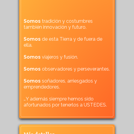
Somos
tradición y costumbres
también innovación y futuro.
Somos
de esta Tierra y de fuera de
ella.
Somos
viajeros y fusión.
Somos
observadores y perseverantes.
Somos
soñadores, arriesgados y
emprendedores.
…Y además siempre hemos sido
afortunados por tenerlos a USTEDES.