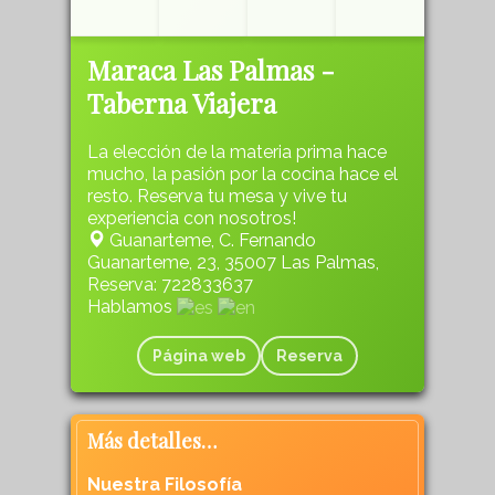
Maraca Las Palmas -
Taberna Viajera
La elección de la materia prima hace
mucho, la pasión por la cocina hace el
resto. Reserva tu mesa y vive tu
experiencia con nosotros!
Guanarteme, C. Fernando
Guanarteme, 23, 35007 Las Palmas,
Reserva: 722833637
Hablamos
Página web
Reserva
Más detalles…
Nuestra Filosofía