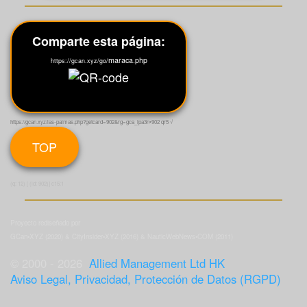
Comparte esta página:
maraca.php
https://gcan.xyz/go/
https://gcan.xyz/las-palmas.php?getcard=902&rg=gca_lpa3n•902 qr5 √
TOP
(q: 12) [ (id: 902)] c15:1
Proyecto rediseñado por
GCan•XYZ (2020) & CityInsider•XYZ (2016) & NauticWebNews•COM (2011)
© 2000 - 2026
Allied Management Ltd HK
Aviso Legal, Privacidad, Protección de Datos (RGPD)