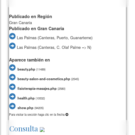
Publicado en Región
Gran Canaria
Publicado en Gran Canaria
Las Palmas (Canteras, Puerto, Guanarteme)
Las Palmas (Canteras, C. Olaf Palme => N)
Aparece también en
beauty.php
(
11489)
beauty-salon-and-cosmetics.php
(
2545)
fisioterapia-masajes.php
(
2580)
health.php
(
10532)
show.php
(
94205)
Para visitar la sección haga clic en la flecha
Consulta