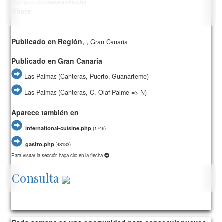
lamaravilla.php
https://gcan.xyz/go/
Share
Publicado en Región
,
,
Gran Canaria
Publicado en Gran Canaria
Las Palmas (Canteras, Puerto, Guanarteme)
Las Palmas (Canteras, C. Olaf Palme => N)
Aparece también en
international-cuisine.php
(
1746)
gastro.php
(
48133)
Para visitar la sección haga clic en la flecha
Consulta
1009/card15/
277457