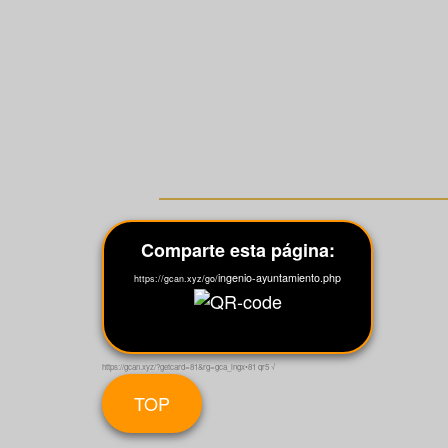
Comparte esta página:
ingenio-ayuntamiento.php
https://gcan.xyz/go/
https://gcan.xyz/?getcard=81&rg=gca_ingx•81 qr5 √
TOP