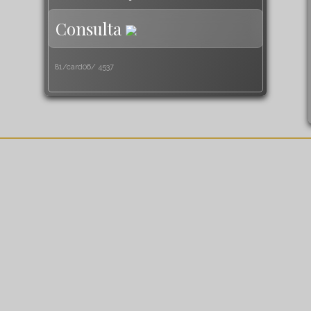
Consulta
81/card06/
4537