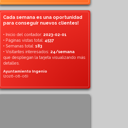
Cada semana es una oportunidad
para conseguir nuevos clientes!
• Inicio del contador:
2023-02-01
• Páginas vistas total:
4537
• Semanas total:
183
• Visitantes interesados:
24/semana
que despliegan la tarjeta visualizando más
detalles.
Ayuntamiento Ingenio
(2026-08-06)