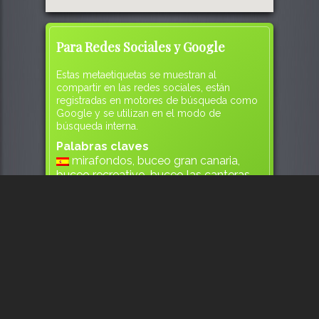
Para Redes Sociales y Google
Estas metaetiquetas se muestran al
compartir en las redes sociales, están
registradas en motores de búsqueda como
Google y se utilizan en el modo de
búsqueda interna.
Palabras claves
mirafondos, buceo gran canaria,
buceo recreativo, buceo las canteras,
las palmas buceo, cressi, mares,
aqualung, apeks, shearwater, tecline, ap
diving, suex
canteras, mesaylopez
Descripción
Centro de Buceo Recreativo,
Técnico y Apnea. Especialidad en