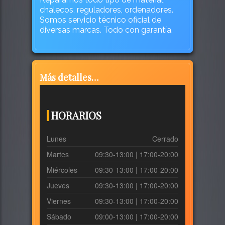
chalecos, reguladores, ordenadores.
Somos servicio técnico oficial de
diversas marcas. Todo con garantía.
Más detalles…
HORARIOS
Lunes
Cerrado
Martes
09:30-13:00 | 17:00-20:00
Miércoles
09:30-13:00 | 17:00-20:00
Jueves
09:30-13:00 | 17:00-20:00
Viernes
09:30-13:00 | 17:00-20:00
Sábado
09:00-13:00 | 17:00-20:00