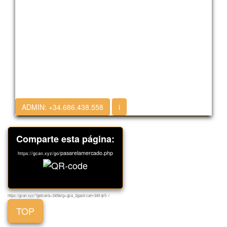
ADMIN:
+34.686.438.558
i
Comparte esta página:
pasarelamercado.php
https://gcan.xyz/go/
https://gcan.xyz/?getcard=349&rg=gca_2gastr.can•349 qr5 √
TOP