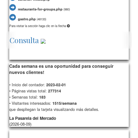
restaurants-for-groups.php
(
980)
gastro.php
(
48133)
Para visitar la sección haga clic en la flecha
Consulta
349/card15/
277314
Cada semana es una oportunidad para conseguir
nuevos clientes!
• Inicio del contador:
2023-02-01
• Páginas vistas total:
277314
• Semanas total:
183
• Visitantes interesados:
1515/semana
que despliegan la tarjeta visualizando más detalles.
La Pasarela del Mercado
(2026-08-09)