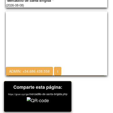
"Mercadillo de Santa Brígida "
(2026-08-08)
ADMIN:
+34.686.438.558
i
Comparte esta página:
mercadillo-de-santa-brigida.php
https://gcan.xyz/go/