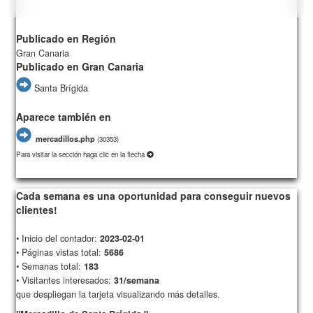
Publicado en Región
Gran Canaria
Publicado en Gran Canaria
Santa Brígida
Aparece también en
mercadillos.php
(
30353)
Para visitar la sección haga clic en la flecha
210/card08/
5686
Cada semana es una oportunidad para conseguir nuevos
clientes!
• Inicio del contador:
2023-02-01
• Páginas vistas total:
5686
• Semanas total:
183
• Visitantes interesados:
31/semana
que despliegan la tarjeta visualizando más detalles.