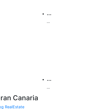
…
…
…
…
ran Canaria
og RealEstate