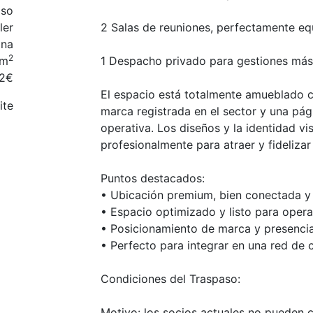
aso
ler
2 Salas de reuniones, perfectamente e
ina
2
0m
1 Despacho privado para gestiones más
12€
El espacio está totalmente amueblado 
ite
marca registrada en el sector y una pá
operativa. Los diseños y la identidad vi
profesionalmente para atraer y fideliza
Puntos destacados:
• Ubicación premium, bien conectada y
• Espacio optimizado y listo para opera
• Posicionamiento de marca y presencia
• Perfecto para integrar en una red de
Condiciones del Traspaso:
Motivo: los socios actuales no pueden 