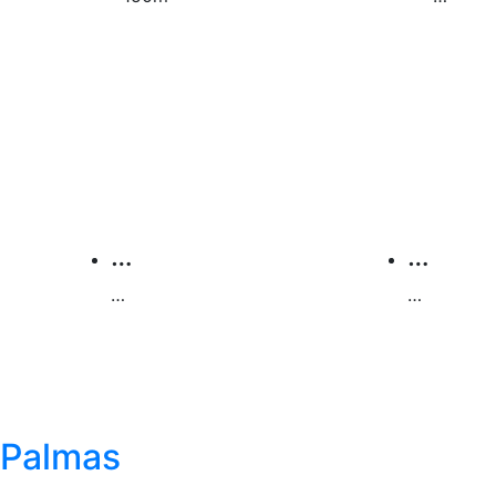
)
…
…
…
…
)
 Palmas