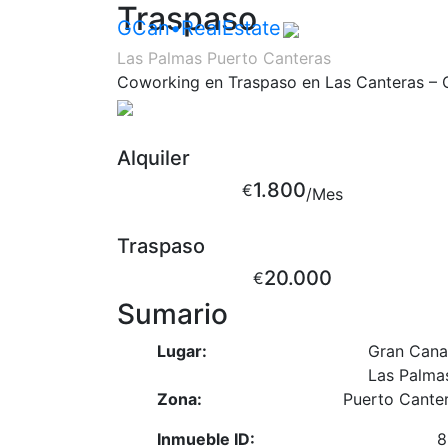
Traspaso
GCan
•RealEstate
Las Palmas Puerto Canteras
Coworking en Traspaso en Las Canteras – 
Alquiler
1.800
€
/Mes
Traspaso
20.000
€
Sumario
Lugar:
Gran Cana
Las Palma
Zona:
Puerto Cante
Inmueble ID:
8