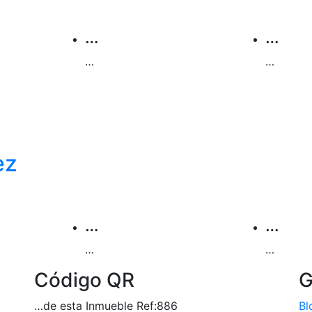
…
…
…
…
ez
…
…
…
…
Código QR
G
…de esta Inmueble Ref:886
Bl