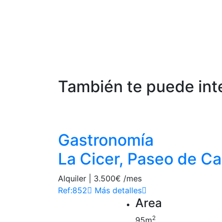
También te puede int
Las Palmas (Las Cant
Gastronomía
La Cicer, Paseo de C
Alquiler | 3.500€ /mes
Ref:852
Más detalles
Area
2
95m