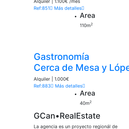
Alquiler | 1.100€ /mes
Ref:851
Más detalles
Area
2
110m
Las Palmas
Gastronomía
Cerca de Mesa y Lóp
Alquiler | 1.000€
Ref:883
Más detalles
Area
2
40m
GCan
•RealEstate
La agencia es un proyecto regionál de