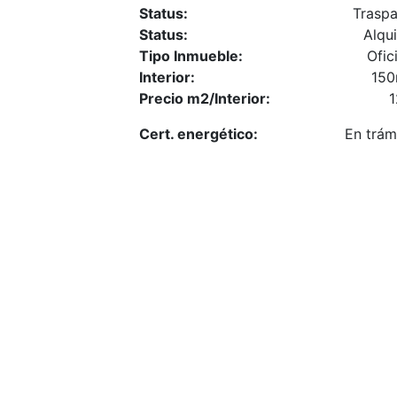
Status:
Trasp
Status:
Alqui
Tipo Inmueble:
Ofic
Interior:
15
Precio m2/Interior:
Cert. energético:
En trám