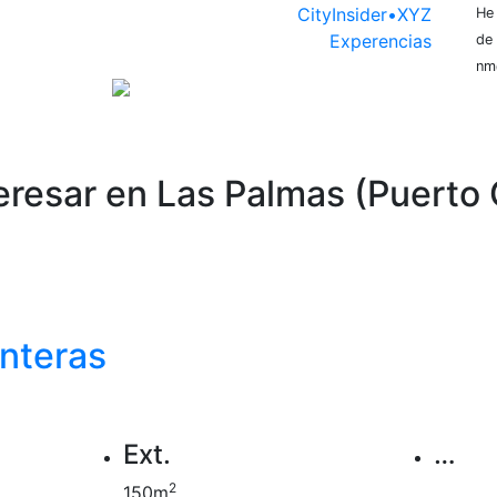
CityInsider•XYZ
He 
Experencias
de
nm
eresar en Las Palmas (Puerto
eras)
anteras
Ext.
…
2
150m
…