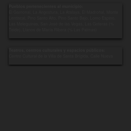
Pueblos pertenecientes al municipio:
El Gamonal, La Angostura, La Atalaya, El Madroñal, Monte
Lentiscal, Pino Santo Alto, Pino Santo Bajo, Lomo Espino,
Las Meleguinas, San José de las Vegas, Las Goteras (%
Telde), Llanos de María Ribera (% Las Palmas)
Teatros, centros culturales y espacios públicos:
Centro Cultural de la Villa de Santa Brígida, Calle Nueva
Dónde se publica esta tarjeta digital?
Se publica en la región relacionada del negocio, se muestra en
páginas temáticas y se puede incluir en el contenido editorial.
Enlace
santabrigida-ayuntamiento.php
https://gcan.xyz/go/
Share