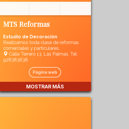
MTS Reformas
Estudio de Decoración
Realizamos toda clase de reformas
comerciales y particulares.
Calle Terrero 13, Las Palmas, Tel:
928383638
Página web
MOSTRAR MÁS