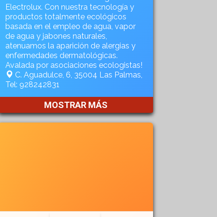
Electrolux. Con nuestra tecnología y
productos totalmente ecológicos
basada en el empleo de agua, vapor
de agua y jabones naturales,
atenuamos la aparición de alergias y
enfermedades dermatológicas.
Avalada por asociaciones ecologistas!
C. Aguadulce, 6, 35004 Las Palmas,
Tel: 928242831
MOSTRAR MÁS