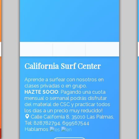
California Surf Center
Aprende a surfear con nosotros en
clases privadas o en grupo.
HAZTE SOCIO
: Pagando una cuota
mensual o semanal podrás disfrutar
del material de CSC y practicar todos
los días a un precio muy reducido!
Calle California 8. 35010 Las Palmas,
Tel: 828782794, 699567544
Hablamos