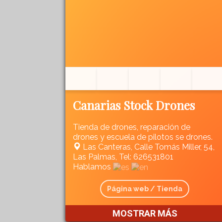
Canarias Stock Drones
Tienda de drones, reparación de
drones y escuela de pilotos se drones.
Las Canteras, Calle Tomás Miller, 54,
Las Palmas, Tel: 626531801
Hablamos
Página web / Tienda
MOSTRAR MÁS