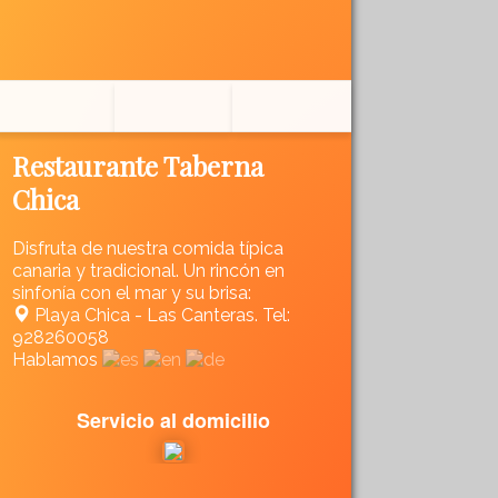
Restaurante Taberna
Chica
Disfruta de nuestra comida típica
canaria y tradicional. Un rincón en
sinfonía con el mar y su brisa:
Playa Chica - Las Canteras. Tel:
928260058
Hablamos
Servicio al domicilio