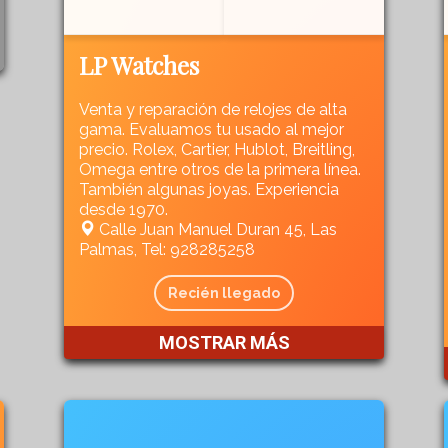
LP Watches
Venta y reparación de relojes de alta
gama. Evaluamos tu usado al mejor
precio. Rolex, Cartier, Hublot, Breitling,
Omega entre otros de la primera línea.
También algunas joyas. Experiencia
desde 1970.
Calle Juan Manuel Duran 45, Las
Palmas, Tel: 928285258
Recién llegado
MOSTRAR MÁS