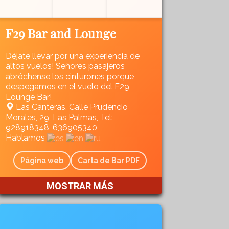
F29 Bar and Lounge
Déjate llevar por una experiencia de
altos vuelos! Señores pasajeros
abróchense los cinturones porque
despegamos en el vuelo del F29
Lounge Bar!
Las Canteras, Calle Prudencio
Morales, 29, Las Palmas, Tel:
928918348, 636905340
Hablamos
Página web
Carta de Bar PDF
MOSTRAR MÁS