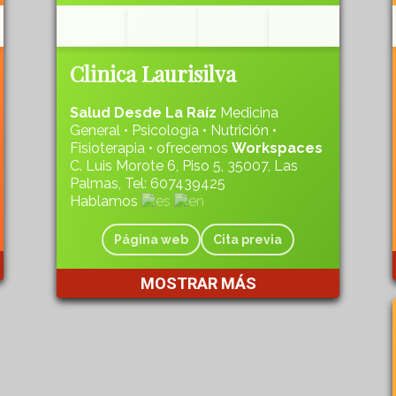
Clinica Laurisilva
Salud Desde La Raíz
Medicina
General • Psicología • Nutrición •
Fisioterapia • ofrecemos
Workspaces
C. Luis Morote 6, Piso 5, 35007, Las
Palmas, Tel: 607439425
Hablamos
Página web
Cita previa
MOSTRAR MÁS