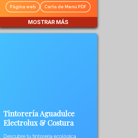
Página web
Carta de Menú PDF
MOSTRAR MÁS
Tintorería Aguadulce
Electrolux & Costura
Descubre tu tintorería ecológica