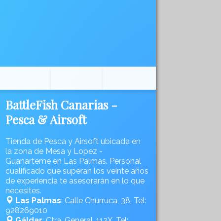
BattleFish Canarias -
Pesca & Airsoft
Tienda de Pesca y Airsoft ubicada en
la zona de Mesa y Lopez -
Guanarteme en Las Palmas. Personal
cualificado que superan los veinte años
de experiencia te asesorarán en lo que
necesites.
Las Palmas
: Calle Churruca, 38, Tel:
928269010
Gáldar
: Ctra. General, 112X, Tel: