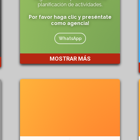
planificación de actividades.
Por favor haga clic y preséntate
como agencia!
WhatsApp
MOSTRAR MÁS