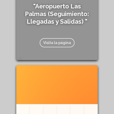
"Aeropuerto Las
Palmas (Seguimiento:
Llegadas y Salidas) "
Visita la página
272