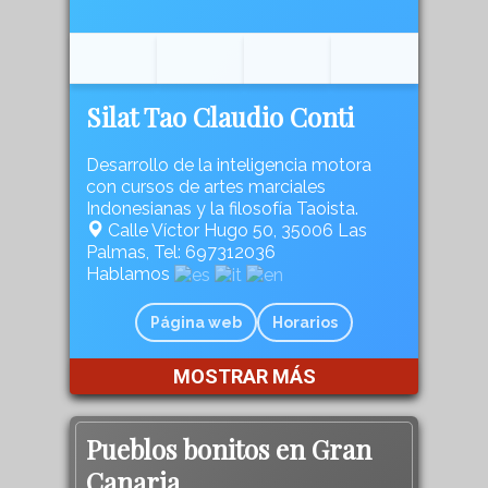
Silat Tao Claudio Conti
Desarrollo de la inteligencia motora
con cursos de artes marciales
Indonesianas y la filosofía Taoista.
Calle Víctor Hugo 50, 35006 Las
Palmas, Tel: 697312036
Hablamos
Página web
Horarios
MOSTRAR MÁS
Pueblos bonitos en Gran
Canaria