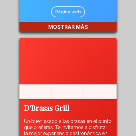
Página web
MOSTRAR MÁS
D’Brasas Grill
Un buen asado a las brasas en el punto
que prefieras. Te invitamos a disfrutar
la mejor experiencia gastronómica en