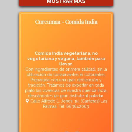
MOSTRAR MÁS
Curcumaa - Comida India
Comida India vegetariana, no
vegetariana y vegana, también para
llevar.
Con ingredientes de primera calidad, sin la
utilización de conservantes ni colorantes.
Preparada con una gran dedicación y
tradición. Tratamos de exportar en cada
plato las vivencias de nuestra querida India,
deseándoles un gran disfrute al paladar.
Calle Alfredo L. Jones, 19, (Canteras) Las
Palmas, Tel: 683642063