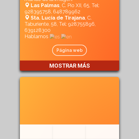
Las Palmas
, C. Pío XII, 65, Tel:
928395758, 648789962
Sta. Lucía de Tirajana
, C.
Taburiente, 58, Tel: 928755896,
639128300
Hablamos
Página web
MOSTRAR MÁS