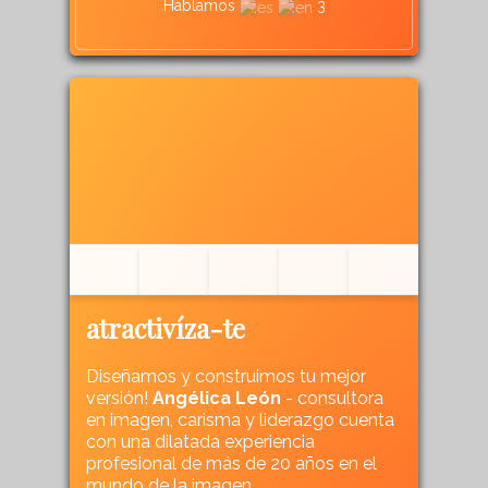
Hablamos
3
atractivíza-te
Diseñamos y construimos tu mejor
versión!
Angélica León
- consultora
en imagen, carisma y liderazgo cuenta
con una dilatada experiencia
profesional de más de 20 años en el
mundo de la imagen.