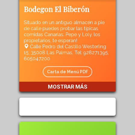
Bodegon El Biberón
Situado en un antiguo almacén a pie
de calle puedes probar las típicas
comidas Canarias. Pepe y Loly, los
propietarios, te esperan!
Calle Pedro del Castillo Westerling
15, 35008 Las Palmas, Tel: 928271395,
605047200
Carta de Menú PDF
MOSTRAR MÁS