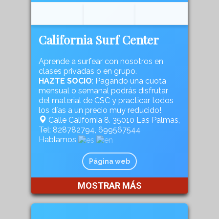
California Surf Center
Aprende a surfear con nosotros en
clases privadas o en grupo.
HAZTE SOCIO
: Pagando una cuota
mensual o semanal podrás disfrutar
del material de CSC y practicar todos
los días a un precio muy reducido!
Calle California 8. 35010 Las Palmas,
Tel: 828782794, 699567544
Hablamos
Página web
MOSTRAR MÁS