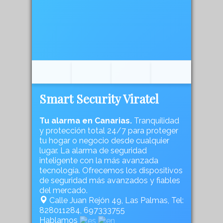
Smart Security Viratel
Tu alarma en Canarias.
Tranquilidad
y protección total 24/7 para proteger
tu hogar o negocio desde cualquier
lugar. La alarma de seguridad
inteligente con la más avanzada
tecnología. Ofrecemos los dispositivos
de seguridad más avanzados y fiables
del mercado.
Calle Juan Rejón 49, Las Palmas, Tel:
828011284, 697333755
Hablamos