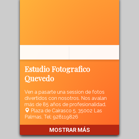
Estudio Fotografico
Quevedo
Ven a pasarte una session de fotos
divertidos con nosotros. Nos avalan
más de 85 años de profesionalidad.
Plaza de Cairasco 5, 35002 Las
Palmas, Tel: 928119826
MOSTRAR MÁS