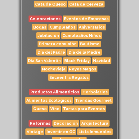
Cata de Queso
Cata de Cerveza
Celebraciones
Eventos de Empresas
Bodas
Cumpleaños
Aniversarios
Jubilación
Cumpleaños Niños
Primera comunión
Bautismo
Día del Padre
Día de la Madre
Día San Valentín
Black Friday
Navidad
Nochevieja
Reyes Magos
Encuentra Regalos
Productos Alimenticios
Herbolarios
Alimentos Ecológicos
Tiendas Gourmet
Queso
Vino
Tartas para Eventos
Reformas
Decoración
Arquitectura
Vintage
Invertir en GC
Lista Inmuebles