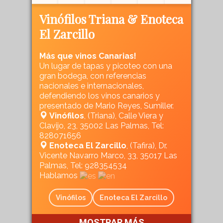
Vinófilos Triana & Enoteca
El Zarcillo
Más que vinos Canarias!
Un lugar de tapas y picoteo con una
gran bodega, con referencias
nacionales e internacionales,
defendiendo los vinos canarios y
presentado de Mario Reyes, Sumiller.
Vinófilos
, (Triana), Calle Viera y
Clavijo, 23, 35002 Las Palmas, Tel:
828071656
Enoteca El Zarcillo
, (Tafira), Dr.
Vicente Navarro Marco, 33, 35017 Las
Palmas, Tel: 928354534
Hablamos
Vinófilos
Enoteca El Zarcillo
MOSTRAR MÁS