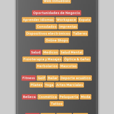
Web Inmuebles
Oportunidades de Negocio
Aprender Idiomas
Workspace
Expats
Consulados
Imprentas
Dispositivos electrónicos
Talleres
Online Shops
Salud
Medicos
Salud Mental
Fisioterapia y Masajes
Óptica & Gafas
Herbolarios
Mascotas
Fitness
Golf
Bailar
Deporte acuático
Pilates
Yoga
Artes Marciales
Belleza
Cosmética
Peluquería
Moda
Tattoo