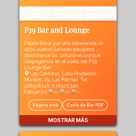
F29 Bar and Lounge
Déjate llevar por una experiencia de
altos vuelos! Señores pasajeros
abróchense los cinturones porque
despegamos en el vuelo del F29
Lounge Bar!
Las Canteras, Calle Prudencio
Morales, 29, Las Palmas, Tel:
928918348, 636905340
Hablamos
Página web
Carta de Bar PDF
MOSTRAR MÁS