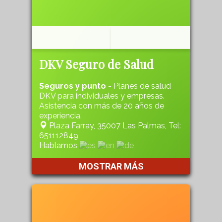
DKV Seguro de Salud
Seguros y punto
- Planes de salud
DKV para individuales y empresas.
Asistencia con más de 20 años de
experiencia.
Plaza Farray, 35007 Las Palmas, Tel:
651112849
Hablamos
MOSTRAR MÁS