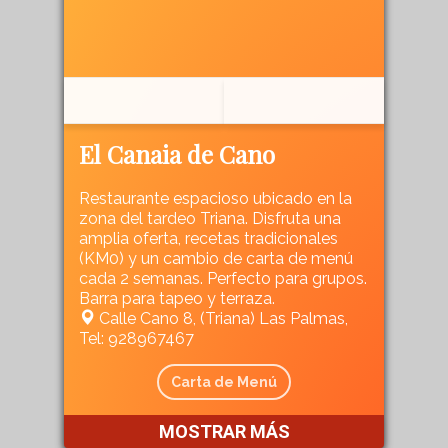
El Canaia de Cano
Restaurante espacioso ubicado en la
zona del tardeo Triana. Disfruta una
amplia oferta, recetas tradicionales
(KM0) y un cambio de carta de menú
cada 2 semanas. Perfecto para grupos.
Barra para tapeo y terraza.
Calle Cano 8, (Triana) Las Palmas,
Tel: 928967467
Carta de Menú
MOSTRAR MÁS