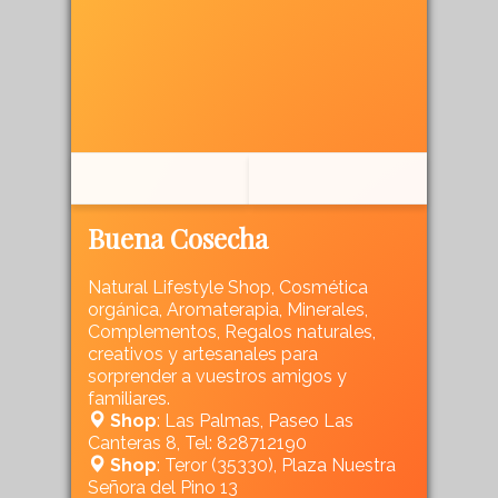
Buena Cosecha
Natural Lifestyle Shop, Cosmética
orgánica, Aromaterapia, Minerales,
Complementos, Regalos naturales,
creativos y artesanales para
sorprender a vuestros amigos y
familiares.
Shop
: Las Palmas, Paseo Las
Canteras 8, Tel: 828712190
Shop
: Teror (35330), Plaza Nuestra
Señora del Pino 13