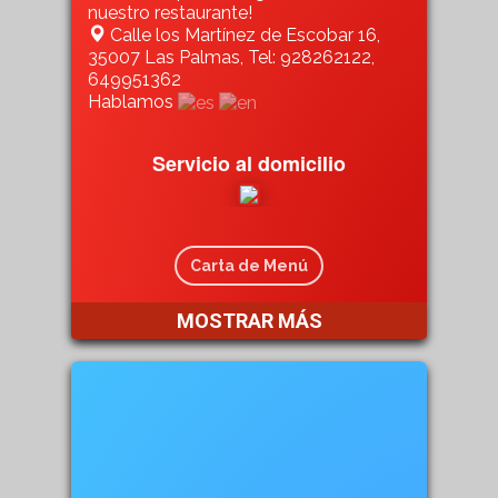
nuestro restaurante!
Calle los Martínez de Escobar 16,
35007 Las Palmas, Tel: 928262122,
649951362
Hablamos
Servicio al domicilio
Carta de Menú
MOSTRAR MÁS