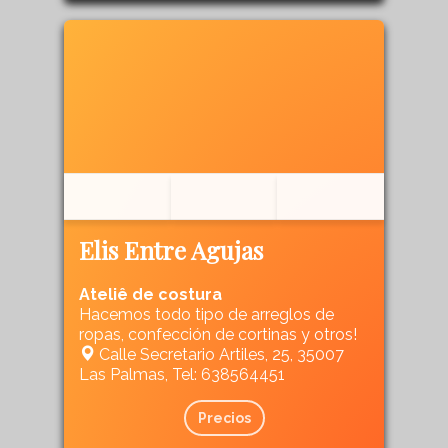
Elis Entre Agujas
Ateliê de costura
Hacemos todo tipo de arreglos de
ropas, confección de cortinas y otros!
Calle Secretario Artiles, 25, 35007
Las Palmas, Tel: 638564451
Precios