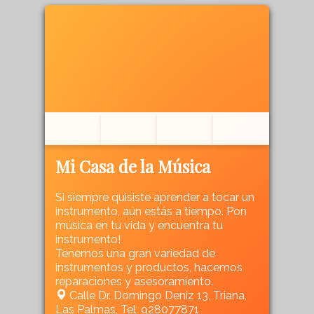
Mi Casa de la Música
Si siempre quisiste aprender a tocar un
instrumento, aún estás a tiempo. Pon
música en tu vida y encuentra tu
instrumento!
Tenemos una gran variedad de
instrumentos y productos, hacemos
reparaciones y asesoramiento.
Calle Dr. Domingo Deniz 13, Triana,
Las Palmas, Tel: 928077871