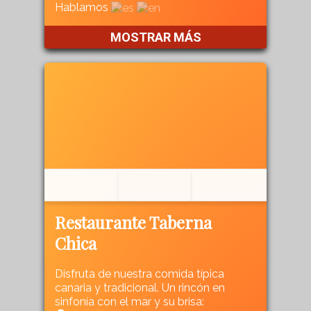
Hablamos
MOSTRAR MÁS
Restaurante Taberna
Chica
Disfruta de nuestra comida típica
canaria y tradicional. Un rincón en
sinfonía con el mar y su brisa: