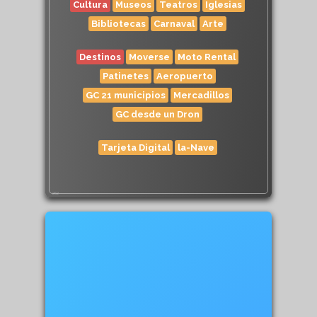
Cultura
Museos
Teatros
Iglesias
Bibliotecas
Carnaval
Arte
Destinos
Moverse
Moto Rental
Patinetes
Aeropuerto
GC 21 municipios
Mercadillos
GC desde un Dron
Tarjeta Digital
la-Nave
262