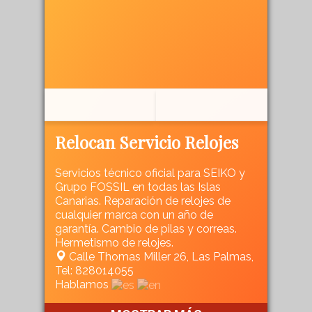
Relocan Servicio Relojes
Servicios técnico oficial para SEIKO y
Grupo FOSSIL en todas las Islas
Canarias. Reparación de relojes de
cualquier marca con un año de
garantía. Cambio de pilas y correas.
Hermetismo de relojes.
Calle Thomas Miller 26, Las Palmas,
Tel: 828014055
Hablamos