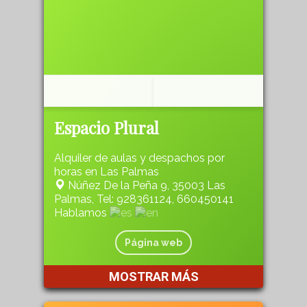
Espacio Plural
Alquiler de aulas y despachos por
horas en Las Palmas
Núñez De la Peña 9, 35003 Las
Palmas, Tel: 928361124, 660450141
Hablamos
Página web
MOSTRAR MÁS