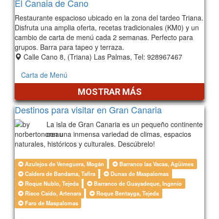
El Canaia de Cano
Restaurante espacioso ubicado en la zona del tardeo Triana.
Disfruta una amplia oferta, recetas tradicionales (KM0) y un
cambio de carta de menú cada 2 semanas. Perfecto para
grupos. Barra para tapeo y terraza.
Calle Cano 8, (Triana) Las Palmas, Tel: 928967467
Carta de Menú
MOSTRAR MÁS
Destinos para visitar en Gran Canaria
La isla de Gran Canaria es un pequeño continente
con una inmensa variedad de climas, espacios
naturales, históricos y culturales. Descúbrelo!
Azulejos de Veneguera, Mogán
Barranco las Vacas, Agüimes
Caldera de Bandama, Tafira
Dunas de Maspalomas
Roque Nublo, Tejeda
Barranco de Guayadeque, Ingenio
Risco Caído, Artenara
Roque Bentayga, Tejeda
Faro de Maspalomas