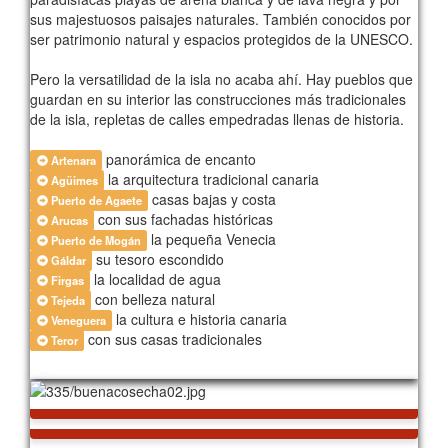
sus majestuosos paisajes naturales. También conocidos por
ser patrimonio natural y espacios protegidos de la UNESCO.
Pero la versatilidad de la isla no acaba ahí. Hay pueblos que
guardan en su interior las construcciones más tradicionales
de la isla, repletas de calles empedradas llenas de historia.
panorámica de encanto
Artenara
la arquitectura tradicional canaria
Agüimes
casas bajas y costa
Puerto de Agaete
con sus fachadas históricas
Arucas
la pequeña Venecia
Puerto de Mogán
su tesoro escondido
Gáldar
la localidad de agua
Firgas
con belleza natural
Tejeda
la cultura e historia canaria
Veneguera
con sus casas tradicionales
Teror
543