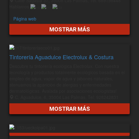
Calle Sagasta 37, 35008 Las Palmas, Tel: 689198448
Hablamos
Página web
MOSTRAR MÁS
Tintorería Aguadulce Electrolux & Costura
Descubre tu tintorería ecológica Electrolux. Con nuestra
tecnología y productos totalmente ecológicos basada en el
empleo de agua, vapor de agua y jabones naturales,
atenuamos la aparición de alergias y enfermedades
dermatológicas. Avalada por asociaciones ecologistas!
C. Aguadulce, 6, 35004 Las Palmas, Tel: 928242831
MOSTRAR MÁS