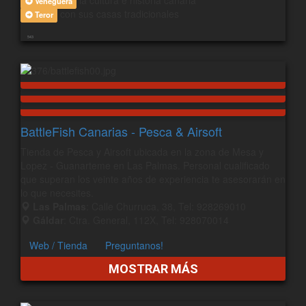
la cultura e historia canaria
Veneguera
con sus casas tradicionales
Teror
543
BattleFish Canarias - Pesca & Airsoft
Tienda de Pesca y Airsoft ubicada en la zona de Mesa y
Lopez - Guanarteme en Las Palmas. Personal cualificado
que superan los veinte años de experiencia te asesorarán en
lo que necesites.
Las Palmas
: Calle Churruca, 38, Tel: 928269010
Gáldar
: Ctra. General, 112X, Tel: 928070014
Web / Tienda
Preguntanos!
MOSTRAR MÁS