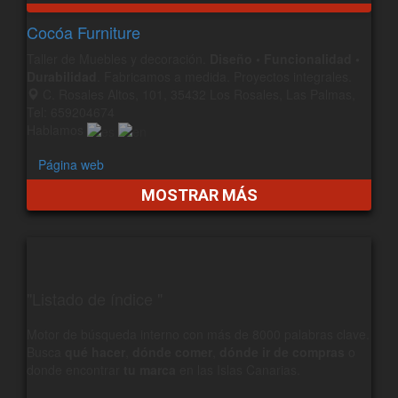
Cocóa Furniture
Taller de Muebles y decoración.
Diseño • Funcionalidad •
Durabilidad
. Fabricamos a medida. Proyectos integrales.
C. Rosales Altos, 101, 35432 Los Rosales, Las Palmas,
Tel: 659204674
Hablamos
Página web
MOSTRAR MÁS
"Listado de índice "
Motor de búsqueda interno con más de 8000 palabras clave.
Busca
qué hacer
,
dónde comer
,
dónde ir de compras
o
donde encontrar
tu marca
en las Islas Canarias.