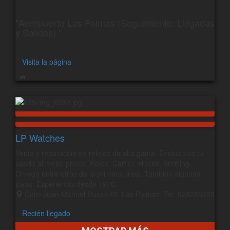
"Aeropuerto Las Palmas (Seguimiento: Llegadas
y Salidas) "
Visita la página
272
LP Watches
Venta y reparación de relojes de alta gama. Evaluamos tu
usado al mejor precio. Rolex, Cartier, Hublot, Breitling,
Omega entre otros de la primera línea. También algunas
joyas. Experiencia desde 1970.
Calle Juan Manuel Duran 45, Las Palmas, Tel: 928285258
Recién llegado