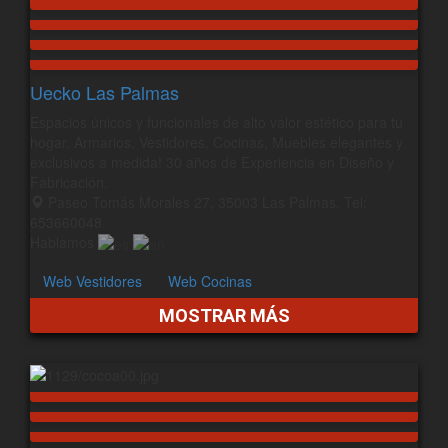
Uecko Las Palmas
Espacios únicos y funcionales de alto valor estético para tu
hogar. Armarios, Vestidores, Cocinas, Muebles elegantes y
exclusivos a medida! 30 años de Experiencia en Diseño y
Fabricación.
Paseo Tomás Morales 27, 35003 Las Palmas, Tel:
653660048
Hablamos
Web Vestidores
Web Cocinas
MOSTRAR MÁS