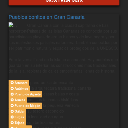
MOSTRAR MÁS
Pueblos bonitos en Gran Canaria
Gran Canaria con la ciudad capitalina de Las
Palmas de las Islas Canarias es conocida por sus
paradisíacas playas de arena blanca y de lava negra y por
sus majestuosos paisajes naturales. También conocidos por
ser patrimonio natural y espacios protegidos de la UNESCO.
Pero la versatilidad de la isla no acaba ahí. Hay pueblos que
guardan en su interior las construcciones más tradicionales
de la isla, repletas de calles empedradas llenas de historia.
panorámica de encanto
Artenara
la arquitectura tradicional canaria
Agüimes
casas bajas y costa
Puerto de Agaete
con sus fachadas históricas
Arucas
la pequeña Venecia
Puerto de Mogán
su tesoro escondido
Gáldar
la localidad de agua
Firgas
con belleza natural
Tejeda