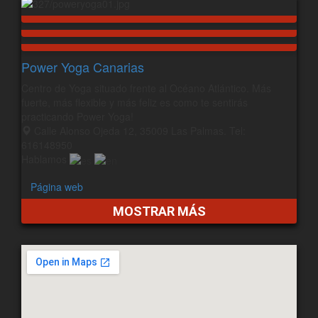
Power Yoga Canarias
Centro de Yoga situado frente al Océano Atlántico. Más
fuerte, más flexible y más feliz es como te sentirás
practicando Power Yoga!
Calle Alonso Ojeda 12, 35009 Las Palmas. Tel:
616148950
Hablamos
Página web
MOSTRAR MÁS