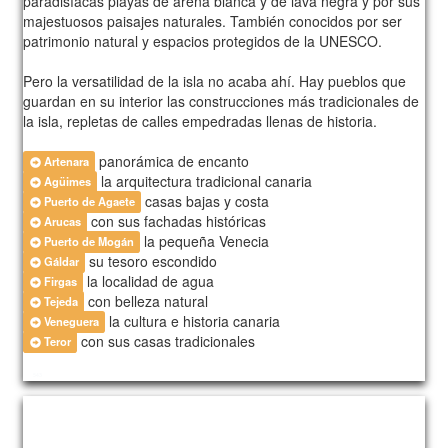
paradisíacas playas de arena blanca y de lava negra y por sus
majestuosos paisajes naturales. También conocidos por ser
patrimonio natural y espacios protegidos de la UNESCO.
Pero la versatilidad de la isla no acaba ahí. Hay pueblos que
guardan en su interior las construcciones más tradicionales de
la isla, repletas de calles empedradas llenas de historia.
panorámica de encanto
Artenara
la arquitectura tradicional canaria
Agüimes
casas bajas y costa
Puerto de Agaete
con sus fachadas históricas
Arucas
la pequeña Venecia
Puerto de Mogán
su tesoro escondido
Gáldar
la localidad de agua
Firgas
con belleza natural
Tejeda
la cultura e historia canaria
Veneguera
con sus casas tradicionales
Teror
543