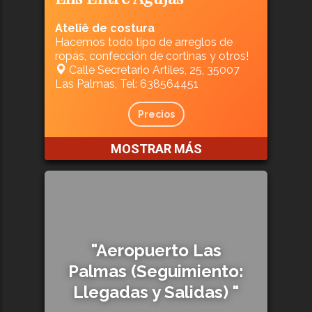
Ateliê de costura
Hacemos todo tipo de arreglos de
ropas, confección de cortinas y otros!
Calle Secretario Artiles, 25, 35007
Las Palmas, Tel: 638564451
Precios
MOSTRAR MÁS
"Aeropuerto Las
Palmas (Seguimiento:
Llegadas y Salidas) "