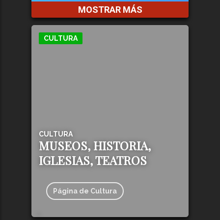
MOSTRAR MÁS
CULTURA
CULTURA
MUSEOS, HISTORIA,
IGLESIAS, TEATROS
Página de Cultura
128