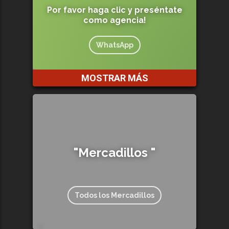
Por favor haga clic y preséntate
como agencia!
WhatsApp
MOSTRAR MÁS
"Mercadillos "
Todos los Mercadillos
208