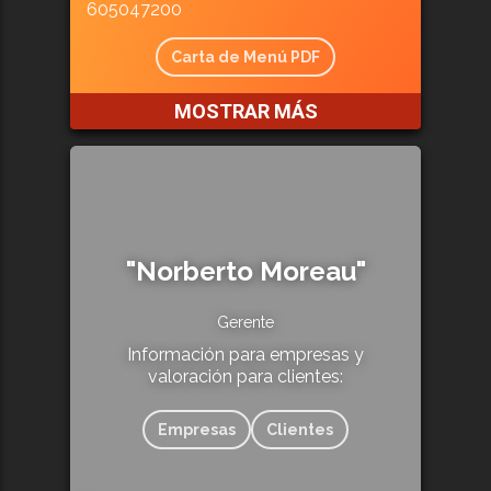
605047200
Carta de Menú PDF
MOSTRAR MÁS
"Norberto Moreau"
Gerente
Información para empresas y
valoración para clientes:
Empresas
Clientes