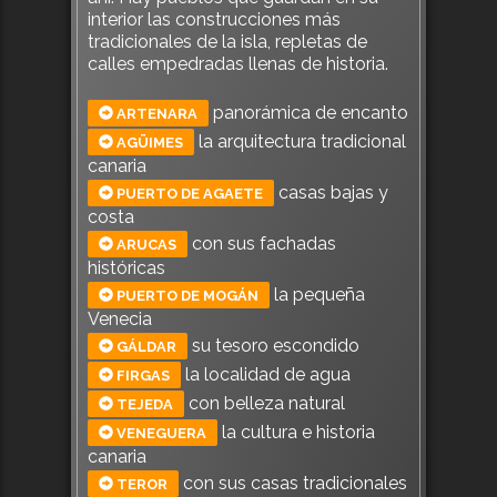
interior las construcciones más
tradicionales de la isla, repletas de
calles empedradas llenas de historia.
panorámica de encanto
ARTENARA
la arquitectura tradicional
AGÜIMES
canaria
casas bajas y
PUERTO DE AGAETE
costa
con sus fachadas
ARUCAS
históricas
la pequeña
PUERTO DE MOGÁN
Venecia
su tesoro escondido
GÁLDAR
la localidad de agua
FIRGAS
con belleza natural
TEJEDA
la cultura e historia
VENEGUERA
canaria
con sus casas tradicionales
TEROR