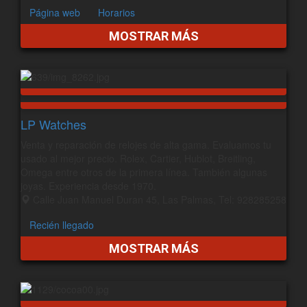
Página web
Horarios
MOSTRAR MÁS
LP Watches
Venta y reparación de relojes de alta gama. Evaluamos tu
usado al mejor precio. Rolex, Cartier, Hublot, Breitling,
Omega entre otros de la primera línea. También algunas
joyas. Experiencia desde 1970.
Calle Juan Manuel Duran 45, Las Palmas, Tel: 928285258
Recién llegado
MOSTRAR MÁS