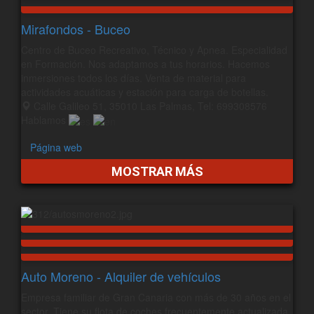
Mirafondos - Buceo
Centro de Buceo Recreativo, Técnico y Apnea. Especialidad
en Formación. Nos adaptamos a tus horarios. Hacemos
inmersiones todos los días. Venta de material para
actividades acuáticas y estación para carga de botellas.
Calle Galileo 51, 35010 Las Palmas, Tel: 699308576
Hablamos
Página web
MOSTRAR MÁS
Auto Moreno - Alquiler de vehículos
Empresa familiar de Gran Canaria con más de 30 años en el
sector. Tiene su flota de coches frecuentemente actualizada.