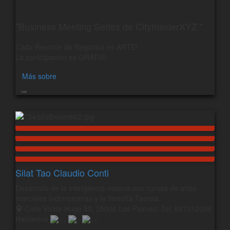
"Business Meeting Series de CityInsiderXYZ "
Cada Reunión de Negocios es ARTE!
La participación es GRATIS!
Más sobre
1056
Silat Tao Claudio Conti
Desarrollo de la inteligencia motora con cursos de artes
marciales Indonesianas y la filosofía Taoista.
Calle Víctor Hugo 50, 35006 Las Palmas, Tel: 697312036
Hablamos