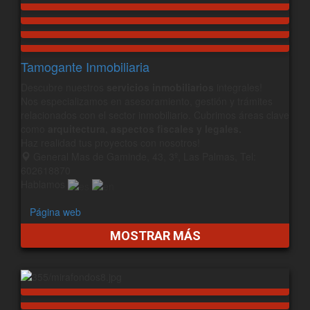
Tamogante Inmobiliaria
Descubre nuestros
servicios inmobiliarios
integrales!
Nos especializamos en asesoramiento, gestión y trámites
relacionados con el sector inmobiliario. Cubrimos áreas clave
como
arquitectura, aspectos fiscales y legales.
Haz realidad tus proyectos con nosotros!
General Mas de Gaminde, 43, 3º, Las Palmas, Tel:
602618870
Hablamos
Página web
MOSTRAR MÁS