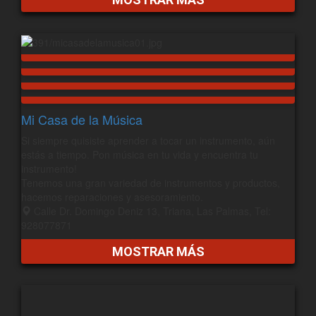
Mi Casa de la Música
Si siempre quisiste aprender a tocar un instrumento, aún
estás a tiempo. Pon música en tu vida y encuentra tu
instrumento!
Tenemos una gran variedad de instrumentos y productos,
hacemos reparaciones y asesoramiento.
Calle Dr. Domingo Deniz 13, Triana, Las Palmas, Tel:
928077871
MOSTRAR MÁS