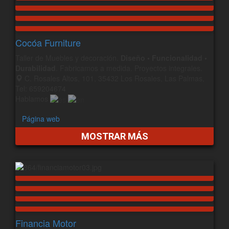
Cocóa Furniture
Taller de Muebles y decoración.
Diseño • Funcionalidad •
Durabilidad
. Fabricamos a medida. Proyectos integrales.
C. Rosales Altos, 101, 35432 Los Rosales, Las Palmas,
Tel: 659204674
Hablamos
Página web
MOSTRAR MÁS
Financia Motor