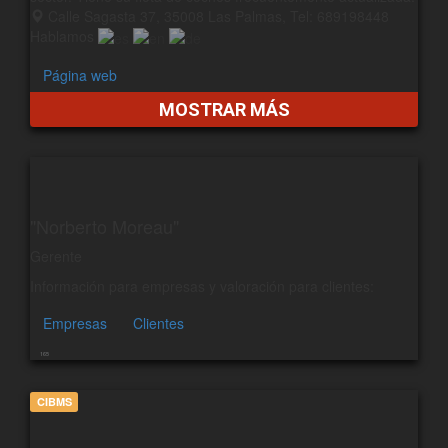
Calle Sagasta 37, 35008 Las Palmas, Tel: 689198448
Hablamos
Página web
MOSTRAR MÁS
"Norberto Moreau"
Gerente
Información para empresas y valoración para clientes:
Empresas
Clientes
165
CIBMS