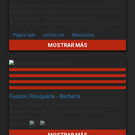
Financiamos cualquier coche, Moto o Embarcación.
Especialistas en la industria de servicios financieros del
sector del motor. También vendemos coches!
Carr. del Nte., 205, 35013 Las Palmas, Tel: 615818789
Página web
coches.net
Milanuncios
MOSTRAR MÁS
Fussion Peluqueria - Barbería
Barbería, Peluquería, Tatuaje. Nos gusta lo que hacemos!
Calle Franchy Roca 11, 35007 Las Palmas, Tel:
928223830
Hablamos
MOSTRAR MÁS